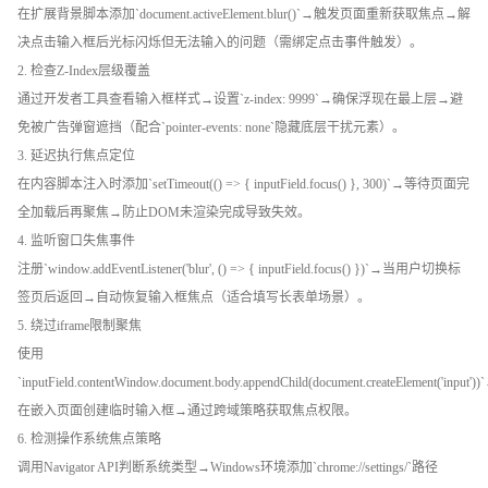
在扩展背景脚本添加`document.activeElement.blur()`→触发页面重新获取焦点→解
决点击输入框后光标闪烁但无法输入的问题（需绑定点击事件触发）。
2. 检查Z-Index层级覆盖
通过开发者工具查看输入框样式→设置`z-index: 9999`→确保浮现在最上层→避
免被广告弹窗遮挡（配合`pointer-events: none`隐藏底层干扰元素）。
3. 延迟执行焦点定位
在内容脚本注入时添加`setTimeout(() => { inputField.focus() }, 300)`→等待页面完
全加载后再聚焦→防止DOM未渲染完成导致失效。
4. 监听窗口失焦事件
注册`window.addEventListener('blur', () => { inputField.focus() })`→当用户切换标
签页后返回→自动恢复输入框焦点（适合填写长表单场景）。
5. 绕过iframe限制聚焦
使用
`inputField.contentWindow.document.body.appendChild(document.createElement('input'))
在嵌入页面创建临时输入框→通过跨域策略获取焦点权限。
6. 检测操作系统焦点策略
调用Navigator API判断系统类型→Windows环境添加`chrome://settings/`路径