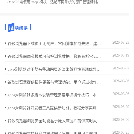
→MacOS需使用`nwjs`模块→适配不同系统的窗口管理机制。
2026-03-23
谷歌浏览器下载页面无响应，常因脚本加载失败，建议关闭扩展、清理缓存并检查网络状态改善体验。
2026-03-19
谷歌浏览器隐私模式可保护浏览数据。教程解析常见误区并提供防护技巧，确保用户在浏览网页时隐私安全得到有效保障。
2026-08-07
vivo浏览器对于复杂移动网页的渲染兼容性表现优异。本文指导您如何智能匹配页面加载模式，修复版面适配故障，确保各类网页资源在不同场景下都能完美稳定展示，拒绝排版错乱。
2026-08-06
谷歌浏览器提供插件更新与管理功能，用户通过操作经验分享可高效更新与管理插件，同时提升浏览器使用效率，实现顺畅高效的插件操作体验。
2026-08-06
google浏览器多版本安装管理需要掌握操作技巧，本文解析实用经验，帮助用户安全高效管理不同版本浏览器，实现稳定共存。
2026-03-29
google浏览器开发者工具提供新功能，教程分享实测体验和调试技巧，帮助用户高效分析网页并优化开发操作流程。
2026-08-06
谷歌浏览器浏览安全功能基于庞大威胁库提供实时风险告警，是抵御钓鱼钓鱼网站的关键。本文评估其防御效能，揭示这一机制如何从底层拦截恶意攻击，显著降低您的在线办公安全隐患。
2026-05-25
谷歌浏览器支持多窗口操作同步管理，用户可高效切换和整理多个窗口，提升办公与浏览效率。