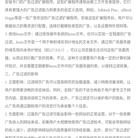
安装专门的广告过滤扩展程序。这些扩展程序通常由第三方开发者提供，它们
具有更强大的广告过滤能力和更多的自定义选项。例如，Adblock Plus、uBlock
Origin等是一些广受欢迎的广告过滤扩展程序。安装这些扩展程序后，用户可以
根据自己的需求进行配置，选择拦截哪些类型的广告，以及设置例外规则等。
3. 修改hosts文件：通过修改操作系统的hosts文件，也可以实现一定程度的广告
过滤。hosts文件是一个用于映射域名到IP地址的文本文件，通过将广告服务器
的域名指向本地IP地址（如127.0.0.1），可以让浏览器无法访问这些广告服务
器，从而达到拦截广告的效果。不过，这种方法需要用户具备一定的计算机操
作知识，并且需要定期更新hosts文件中的广告服务器列表，以保持过滤效果。
三、广告过滤的影响
1. 正面影响：过滤网页广告可以提高网页的加载速度，减少网络流量消耗，让
用户获得更流畅的浏览体验。同时，去除广告的干扰也有助于用户更专注于网
页内容，提高阅读和工作的效率。此外，广告过滤还可以保护用户的隐私，防
止广告商通过跟踪用户的浏览行为来收集个人信息。
2. 负面影响：过度的广告过滤可能会影响一些网站的正常运营。对于一些依赖
广告收入的网站来说，如果用户大规模地使用广告过滤技术，可能会导致网站
的收入减少，进而影响网站的内容质量和可持续发展。此外，部分广告过滤扩