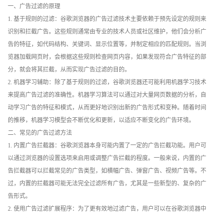
一、广告过滤的原理
1. 基于规则的过滤：谷歌浏览器的广告过滤技术主要依赖于预先设定的规则来
识别和拦截广告。这些规则通常由专业的技术人员或社区维护，他们会分析广
告的特征，如代码结构、关键词、显示位置等，并制定相应的匹配规则。当浏
览器加载网页时，会根据这些规则检查网页内容，如果发现符合广告特征的部
分，就会将其拦截，从而实现广告过滤的目的。
2. 机器学习辅助：除了基于规则的过滤，谷歌浏览器还可能利用机器学习技术
来提高广告过滤的准确性。机器学习算法可以通过对大量网页数据的分析，自
动学习广告的特征和模式，从而更好地识别出新的广告形式和变种。随着时间
的推移，机器学习模型会不断优化和更新，以适应不断变化的广告环境。
二、常见的广告过滤方法
1. 内置广告拦截器：谷歌浏览器本身可能内置了一定的广告拦截功能。用户可
以通过浏览器的设置选项来启用或调整广告拦截的程度。一般来说，内置的广
告拦截器可以拦截常见的广告类型，如横幅广告、弹窗广告、视频广告等。不
过，内置的拦截器可能无法完全过滤所有广告，尤其是一些新型的、复杂的广
告形式。
2. 使用广告过滤扩展程序：为了更有效地过滤广告，用户可以在谷歌浏览器中