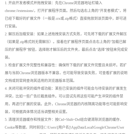
1. 开启开发者模式并拖拽安装：先在Chrome浏览器地址栏输入
chrome://extensions/，打开扩展程序页面。然后勾选右上角的“开发者模式”，将
已经下载好的扩展文件（一般是.crx或.zip格式）直接拖放到该页面中，即可进
行安装。
2. 解压后加载安装：如果上述拖拽安装方式失败，可先将下载的扩展文件解压
（如果是.zip格式则无需解压）。接着在扩展程序页面点击右上角的“加载已解
压的扩展程序”按钮，选择刚才解压后的文件夹，最后点击“选择”按钮来完成安
装。
3. 检查扩展文件完整性和兼容性：确保所下载的扩展文件完整且未损坏。若扩
展与当前Chrome浏览器版本不兼容，也可能导致安装失败，可查看扩展的说明
文档或到官网查询其适用的浏览器版本范围。
4. 关闭可能冲突的插件或功能：某些已安装的插件可能会与待安装的扩展发生
冲突，比如一些广告拦截类插件。可以尝试先将这些可能产生冲突的插件禁
用，再进行扩展的安装。此外，Chrome浏览器的内核隔离功能等也可能影响安
装，可根据具体情况适当调整相关设置。
5. 清理浏览器缓存和残留文件：按Ctrl+Shift+Del组合键清除浏览器的缓存、
Cookie等数据，同时前往C:\Users\[用户名]\AppData\Local\Google\Chrome\User