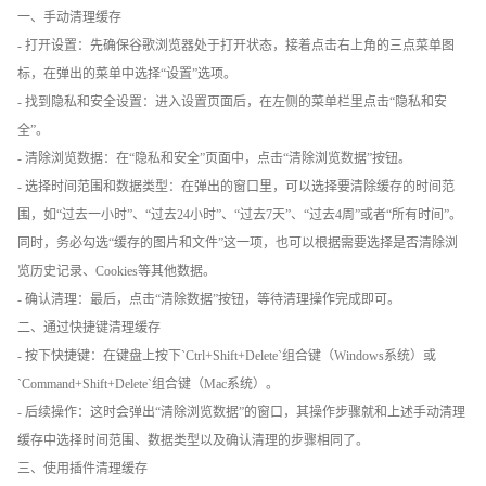
一、手动清理缓存
- 打开设置：先确保谷歌浏览器处于打开状态，接着点击右上角的三点菜单图
标，在弹出的菜单中选择“设置”选项。
- 找到隐私和安全设置：进入设置页面后，在左侧的菜单栏里点击“隐私和安
全”。
- 清除浏览数据：在“隐私和安全”页面中，点击“清除浏览数据”按钮。
- 选择时间范围和数据类型：在弹出的窗口里，可以选择要清除缓存的时间范
围，如“过去一小时”、“过去24小时”、“过去7天”、“过去4周”或者“所有时间”。
同时，务必勾选“缓存的图片和文件”这一项，也可以根据需要选择是否清除浏
览历史记录、Cookies等其他数据。
- 确认清理：最后，点击“清除数据”按钮，等待清理操作完成即可。
二、通过快捷键清理缓存
- 按下快捷键：在键盘上按下`Ctrl+Shift+Delete`组合键（Windows系统）或
`Command+Shift+Delete`组合键（Mac系统）。
- 后续操作：这时会弹出“清除浏览数据”的窗口，其操作步骤就和上述手动清理
缓存中选择时间范围、数据类型以及确认清理的步骤相同了。
三、使用插件清理缓存