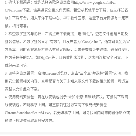
1. 确认下载渠道：优先选择谷歌浏览器官网https://www.google.cn/intl/zh-
CN/chrome/下载，该渠道安全且文件完整。若需从其他平台下载，应选择知名
软件下载平台，如太平洋下载中心、华军软件园等，这些平台对资源有一定审
核，相对可靠。
2. 检查数字签名与协议：右键点击下载链接，选“属性”，查看文件创建日期及
签名信息。若数字签名显示“有效”，且发布者为“Google Inc.”，通常可认定为官
方版本。同时观察地址栏是否有锁定图标，点击并查看证书详情，确保颁发机
构为受信任的CA，如DigiCert等，且有效期未过期，这表明连接安全可靠，下
载包来源可信。
3. 调整浏览器设置：启动Chrome浏览器，点击“三个点”并选择“设置”选项，找
到安全设置相关内容，查看是否有关于未知来源文件下载的相关设置，可适当
调整以允许此次下载。
4. 使用离线安装包：若在线安装包提示“未知来源”且难以解决，可尝试下载离
线安装包。若能科学上网，可直接前往谷歌官网下载离线安装包
ChromeStandaloneSetup64.exe。若无法科学上网，可寻找国内可靠的镜像站点或
通过正规渠道获取离线安装包。