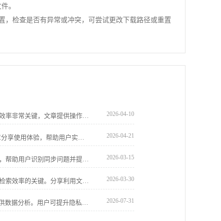
文件。
相关设置，检查是否有异常或冲突，可尝试更改下载路径或重置
2026-04-10
谷歌浏览器多任务标签页管理对提高浏览效率非常关键，文章提供操作方法、技巧分享及实用案例，帮助用户轻松整理、切换及恢复标签页，提升日常使用体验。
2026-04-21
Chrome浏览器标签页分组管理便捷。文章分享使用体验，帮助用户实现多任务高效浏览和标签整理，提高操作效率。
2026-03-15
谷歌浏览器多账户同步数据异常排查教程，帮助用户识别同步问题并提供优化解决方案，确保跨设备数据完整与高效同步。
2026-03-30
谷歌浏览器内置的收藏夹系统是提升资讯检索效率的关键。分享利用文件夹逻辑归纳、批量重命名及利用侧边栏清单秒级跳转的进阶心得，教您如何将碎片化的网址转化为结构严密的知识图谱，确保核心资料回溯毫秒级触达，彻底告别网址搜索时的混乱焦虑。
2026-07-31
google浏览器隐身模式防指纹跟踪实测提供数据分析。用户可提升隐私保护效果，有效防止追踪，实现安全上网体验。