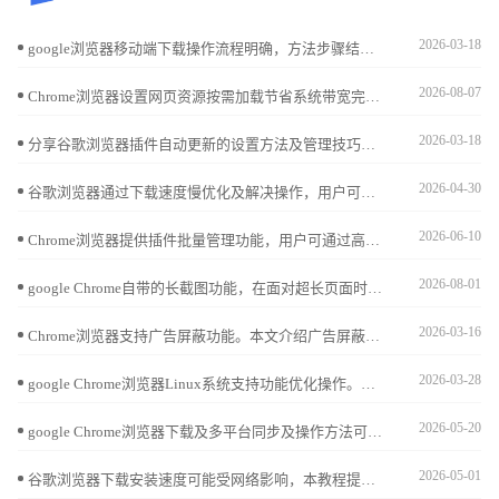
2026-03-18
google浏览器移动端下载操作流程明确，方法步骤结合经验提示，帮助用户快速完成下载安装并获得流畅使用体验。
2026-08-07
Chrome浏览器设置网页资源按需加载节省系统带宽完全可行。通过配置高级资源调度，仅在用户交互区域请求资产，能显著降低首屏展现压力与内存占用。
2026-03-18
分享谷歌浏览器插件自动更新的设置方法及管理技巧，帮助用户便捷维护插件，保障功能持续正常。
2026-04-30
谷歌浏览器通过下载速度慢优化及解决操作，用户可以有效提升下载安装效率，减少等待时间，优化网络设置，保证浏览器快速更新和运行顺畅。
2026-06-10
Chrome浏览器提供插件批量管理功能，用户可通过高效安装与卸载方法优化扩展使用，保持浏览器性能流畅稳定。
2026-08-01
google Chrome自带的长截图功能，在面对超长页面时表现如何？本文将原生工具与主流专业截图插件进行效能对比，客观评估二者在图像渲染画质、标注易用性及导出效率上的差异。
2026-03-16
Chrome浏览器支持广告屏蔽功能。本文介绍广告屏蔽设置方法及优质插件推荐，帮助用户过滤广告，获得更纯净的浏览环境。
2026-03-28
google Chrome浏览器Linux系统支持功能优化操作。文章讲解插件管理、系统调节及操作方法，中间部分说明如何提升浏览器响应速度，实现高效使用。
2026-05-20
google Chrome浏览器下载及多平台同步及操作方法可实现数据统一管理。方法包括下载安装、跨平台同步及配置，让信息保持一致。
2026-05-01
谷歌浏览器下载安装速度可能受网络影响，本教程提供优化方法和实操技巧，帮助用户提升下载速度并顺利完成安装操作。