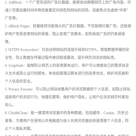
1. AdBlock：一个广受欢迎的广告拦截器，能够自动屏蔽网页上的广告内容，可
减少页面加载时间并降低被重定向到危险网站的风险，如避免点击虚假“中奖”
广告等。
2. uBlock Origin：轻量级但功能强大的广告拦截器，不仅能够拦截广告，还能保
护用户免受恶意网站的侵害，阻止恶意广告脚本，如伪装成广告的钓鱼链接
等。
3. HTTPS Everywhere：可自动将网站的连接升级到HTTPS，增强数据传输的安
全性，防止数据在传输过程中被窃取或篡改，提升网页浏览的隐私性。
4. ScriptSafe：能够防止网页上的恶意脚本运行，用户可以根据自己的需求自定
义允许或禁止运行的脚本，有效抵御通过脚本进行的恶意攻击，保护浏览器和
个人信息的安全。
5. Privacy Possum：可以阻止网站收集用户的浏览数据和个人信息，如阻止网站
追踪用户的浏览行为、地理位置等，保护用户隐私，让用户在浏览网页时更加
安心。
6. Click&Clean：能一键清除浏览器中的各种数据，包括缓存、Cookie、历史记
录等，方便用户在使用公共电脑或与他人共用浏览器后快速清理个人信息，防
止个人隐私泄露。