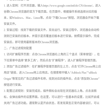
1. 进入官网：打开浏览器，输入https://www.google.com/intl/zh-CN/chrome/，进入
谷歌Chrome浏览器的官方下载页面。在页面中，根据操作系统选择对应的版
本，如Windows、Mac、Linux等。点击“下载Chrome”按钮，浏览器会开始下载
安装文件。
2. 安装过程：找到下载的安装文件，双击运行。安装过程中，浏览器会自动检
测到已安装的旧版本，并提示是否覆盖旧版本进行安装。按照提示操作，完成
安装后，即可使用最新版本的Chrome浏览器。
二、广告过滤规则配置
1. 访问扩展程序页面：点击Chrome浏览器右上角的三个竖点（菜单按钮），在
下拉菜单中选择“更多工具”，然后点击“扩展程序”，进入扩展程序管理页面。
2. 添加广告过滤插件：在扩展程序管理页面的左上方，点击“打开Chrome网上应
用店”链接，进入Chrome网上应用店。在搜索框中输入“Adblock Plus”“uBlock
Origin”等常见的广告过滤插件名称，找到对应的插件后，点击“添加到Chrome”
按钮进行安装。
3. 配置过滤规则：安装完成后，插件图标会出现在浏览器右上角。点击该图
标，会弹出插件的设置界面。在这里，可以进行一些基本的设置，比如开启或
关闭广告过滤功能。通常默认是开启状态，若发现某些正常内容被误拦，可以