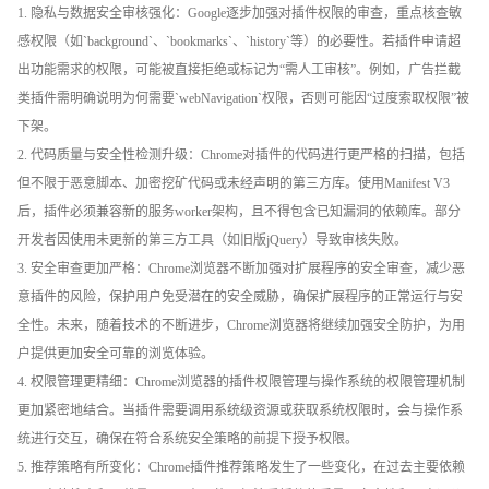
1. 隐私与数据安全审核强化：Google逐步加强对插件权限的审查，重点核查敏
感权限（如`background`、`bookmarks`、`history`等）的必要性。若插件申请超
出功能需求的权限，可能被直接拒绝或标记为“需人工审核”。例如，广告拦截
类插件需明确说明为何需要`webNavigation`权限，否则可能因“过度索取权限”被
下架。
2. 代码质量与安全性检测升级：Chrome对插件的代码进行更严格的扫描，包括
但不限于恶意脚本、加密挖矿代码或未经声明的第三方库。使用Manifest V3
后，插件必须兼容新的服务worker架构，且不得包含已知漏洞的依赖库。部分
开发者因使用未更新的第三方工具（如旧版jQuery）导致审核失败。
3. 安全审查更加严格：Chrome浏览器不断加强对扩展程序的安全审查，减少恶
意插件的风险，保护用户免受潜在的安全威胁，确保扩展程序的正常运行与安
全性。未来，随着技术的不断进步，Chrome浏览器将继续加强安全防护，为用
户提供更加安全可靠的浏览体验。
4. 权限管理更精细：Chrome浏览器的插件权限管理与操作系统的权限管理机制
更加紧密地结合。当插件需要调用系统级资源或获取系统权限时，会与操作系
统进行交互，确保在符合系统安全策略的前提下授予权限。
5. 推荐策略有所变化：Chrome插件推荐策略发生了一些变化，在过去主要依赖