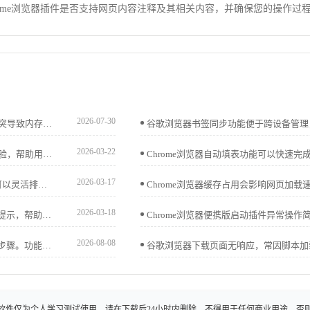
ome浏览器插件是否支持网页内容注释及其相关内容，并确保您的操作过
2026-07-30
华为浏览器在遭遇网页加载卡死时，往往是因为站点缓存冲突导致内存溢出。本文手把手教您如何通过单站清理功能快速释放占用，重置加载进程，轻松解决网页卡顿无法刷新的棘手问题。
2026-03-22
谷歌浏览器支持下载工具插件，结合使用方法与效率提升经验，帮助用户实现快速下载与高效管理。
2026-03-17
google Chrome浏览器提供标签页顺序快速调整方法，用户可以灵活排列标签页，实现多任务浏览高效管理，提升操作便捷性和使用体验。
2026-03-18
google浏览器移动端下载操作流程明确，方法步骤结合经验提示，帮助用户快速完成下载安装并获得流畅使用体验。
2026-08-08
google浏览器支持视频缓冲优化插件，方法解析展示了操作步骤。功能能减少卡顿，提升视频播放流畅度。
软件仅为个人学习测试使用，请在下载后24小时内删除，不得用于任何商业用途，否