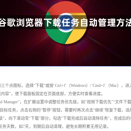
个点图标，选择“下载”或按`Ctrl+J`（Windows）/`Cmd+J`（
载内容”，使下载面板固定在页面底部，方便实时查看进度。
oad Manager”，在扩展设置中调整任务优先级，如“视频下载优先”“文
目标任务，点击右侧的“暂停”按钮，需要时再次点击“继续”恢复下载，
择“高级”，向下滚动至“下载”部分，勾选“下载完成后自动清除任务”，完
义保留已完成的任务天数，如7天，到期后自动清理，避免长期积累无用记录。