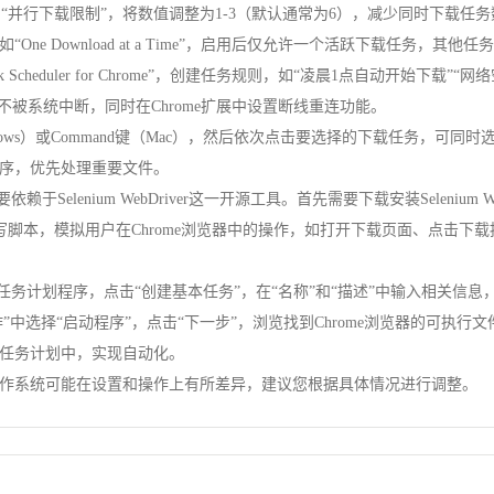
置中找到“并行下载限制”，将数值调整为1-3（默认通常为6），减少同时下
e Download at a Time”，启用后仅允许一个活跃下载任务，其
Scheduler for Chrome”，创建任务规则，如“凌晨1点自动开始
被系统中断，同时在Chrome扩展中设置断线重连功能。
indows）或Command键（Mac），然后依次点击要选择的下载任务，
序，优先处理重要文件。
化主要依赖于Selenium WebDriver这一开源工具。首先需要下载安装Selenium W
a等编写脚本，模拟用户在Chrome浏览器中的操作，如打开下载页面、点
打开任务计划程序，点击“创建基本任务”，在“名称”和“描述”中输入相关信
中选择“启动程序”，点击“下一步”，浏览找到Chrome浏览器的可执行
任务计划中，实现自动化。
作系统可能在设置和操作上有所差异，建议您根据具体情况进行调整。