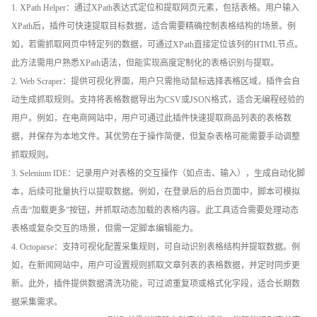
1. XPath Helper：通过XPath表达式定位和提取网页元素，包括表格。用户输入
XPath后，插件可快速提取目标数据，适合需要精确控制表格结构的场景。例
如，若需抓取网页中特定列的数据，可通过XPath直接定位该列的HTML节点。
此方法需用户熟悉XPath语法，但能实现高度定制化的表格识别与提取。
2. Web Scraper：提供可视化界面，用户只需拖动鼠标选择表格区域，插件会自
动生成抓取规则。支持将表格数据导出为CSV或JSON格式，适合无编程经验的
用户。例如，在电商网站中，用户可通过此插件快速提取商品列表的表格数
据，并保存为本地文件。其优势在于操作简便，但复杂表格可能需要手动调整
抓取规则。
3. Selenium IDE：记录用户对表格的交互操作（如点击、输入），生成自动化脚
本，后续可批量执行以提取数据。例如，在登录后的后台页面中，脚本可模拟
点击“加载更多”按钮，并抓取动态加载的表格内容。此工具适合需要处理动态
表格或复杂交互的场景，但需一定脚本编辑能力。
4. Octoparse：支持可视化配置采集规则，可自动识别表格结构并提取数据。例
如，在新闻网站中，用户可设置规则抓取文章列表的表格数据，并定时同步更
新。此外，插件提供数据清洗功能，可过滤重复项或格式化字段，适合长期数
据采集需求。