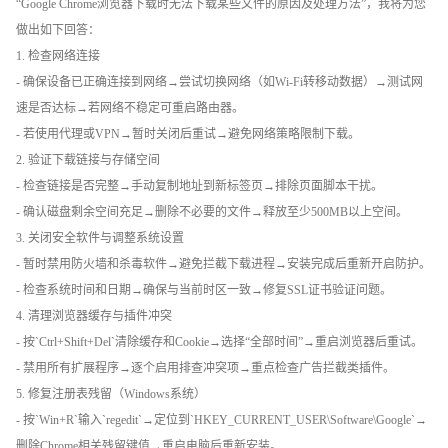
“Google Chrome浏览器下载时无法下载某些文件的原因及处理方法”，我将为您
做出如下回答：
1. 检查网络连接
- 确保设备已正确连接到网络→尝试切换网络（如Wi-Fi转移动数据）→测试网
速是否达标→若网络不稳定可重启路由器。
- 若使用代理或VPN→暂时关闭后重试→避免网络策略限制下载。
2. 验证下载链接与存储空间
- 检查链接是否完整→手动复制地址到新标签页→排除页面脚本干扰。
- 确认磁盘剩余空间充足→删除不必要的文件→释放至少500MB以上空间。
3. 关闭安全软件与调整系统设置
- 暂时禁用防火墙和杀毒软件→避免拦截下载进程→安装完成后重新开启防护。
- 检查系统时间和日期→确保与当前时区一致→修复SSL证书验证问题。
4. 清理浏览器缓存与插件冲突
- 按`Ctrl+Shift+Del`清除缓存和Cookie→选择“全部时间”→重启浏览器后重试。
- 禁用所有扩展程序→逐个启用排查冲突项→重点检查广告拦截类插件。
5. 修复注册表残留（Windows系统）
- 按`Win+R`输入`regedit`→定位到`HKEY_CURRENT_USER\Software\Google`→
删除Chrome相关残留键值→重启电脑后重新安装。