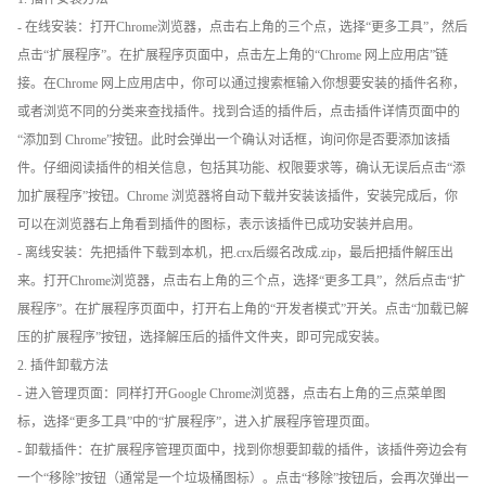
- 在线安装：打开Chrome浏览器，点击右上角的三个点，选择“更多工具”，然后
点击“扩展程序”。在扩展程序页面中，点击左上角的“Chrome 网上应用店”链
接。在Chrome 网上应用店中，你可以通过搜索框输入你想要安装的插件名称，
或者浏览不同的分类来查找插件。找到合适的插件后，点击插件详情页面中的
“添加到 Chrome”按钮。此时会弹出一个确认对话框，询问你是否要添加该插
件。仔细阅读插件的相关信息，包括其功能、权限要求等，确认无误后点击“添
加扩展程序”按钮。Chrome 浏览器将自动下载并安装该插件，安装完成后，你
可以在浏览器右上角看到插件的图标，表示该插件已成功安装并启用。
- 离线安装：先把插件下载到本机，把.crx后缀名改成.zip，最后把插件解压出
来。打开Chrome浏览器，点击右上角的三个点，选择“更多工具”，然后点击“扩
展程序”。在扩展程序页面中，打开右上角的“开发者模式”开关。点击“加载已解
压的扩展程序”按钮，选择解压后的插件文件夹，即可完成安装。
2. 插件卸载方法
- 进入管理页面：同样打开Google Chrome浏览器，点击右上角的三点菜单图
标，选择“更多工具”中的“扩展程序”，进入扩展程序管理页面。
- 卸载插件：在扩展程序管理页面中，找到你想要卸载的插件，该插件旁边会有
一个“移除”按钮（通常是一个垃圾桶图标）。点击“移除”按钮后，会再次弹出一