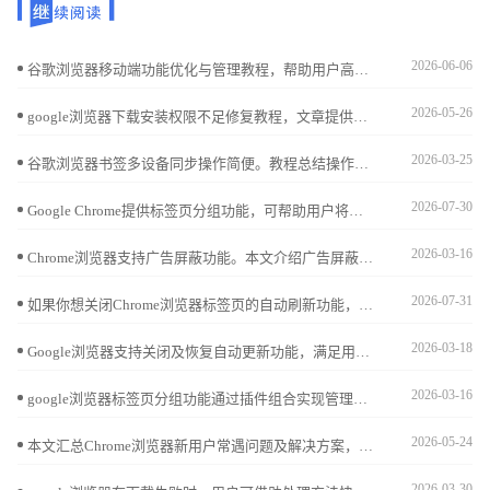
2026-06-06
谷歌浏览器移动端功能优化与管理教程，帮助用户高效配置功能设置，提升移动端浏览性能和操作体验，实现流畅便捷的使用效果。
2026-05-26
google浏览器下载安装权限不足修复教程，文章提供管理员权限设置、系统权限检查及操作方法，帮助用户顺利完成安装。
2026-03-25
谷歌浏览器书签多设备同步操作简便。教程总结操作方法，帮助用户高效管理收藏夹，实现跨设备同步和快速访问。
2026-07-30
Google Chrome提供标签页分组功能，可帮助用户将多个网页按主题分类，便于集中管理与切换，极大提高办公和学习的浏览效率。
2026-03-16
Chrome浏览器支持广告屏蔽功能。本文介绍广告屏蔽设置方法及优质插件推荐，帮助用户过滤广告，获得更纯净的浏览环境。
2026-07-31
如果你想关闭Chrome浏览器标签页的自动刷新功能，本文将提供具体的操作步骤，帮助你避免不必要的页面刷新。
2026-03-18
Google浏览器支持关闭及恢复自动更新功能，满足用户灵活需求。教程详细介绍设置流程及注意事项。
2026-03-16
google浏览器标签页分组功能通过插件组合实现管理效率提升，优化方案帮助用户轻松分类和切换标签页，带来更智能的使用体验。
2026-05-24
本文汇总Chrome浏览器新用户常遇问题及解决方案，结合实用操作教程，帮助快速上手使用浏览器。
2026-03-30