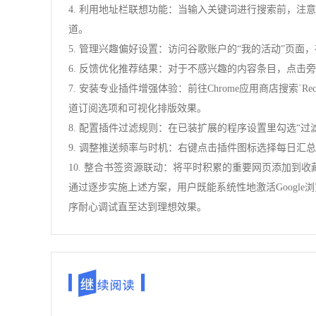
4. 利用地址栏联想功能：当输入关键词进行搜索前，
道。
5. 管理兴趣偏好设置：访问谷歌账户的“我的活动”页
6. 反馈优化推荐结果：对于不感兴趣的内容条目，点击
7. 安装专业插件增强体验：前往Chrome应用商店搜索`Recomm
道订阅选项和可视化排版效果。
8. 配置插件过滤规则：在已装扩展的程序设置里勾选“
9. 调整推送频率与时机：右键点击插件图标选择每日
10. 整合书签资源联动：将平时积累的重要网页添加
通过逐步实施上述方案，用户既能系统性地激活Googl
序耐心调试直至达到理想效果。