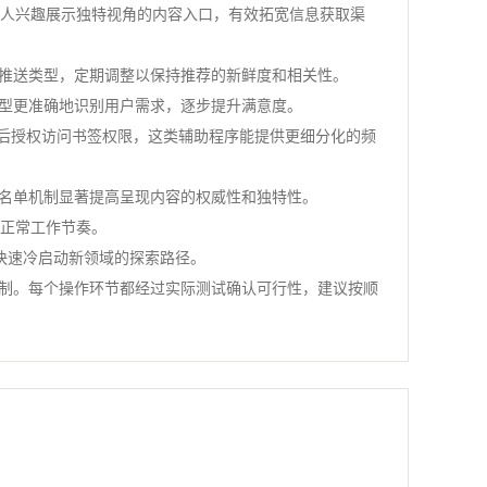
个人兴趣展示独特视角的内容入口，有效拓宽信息获取渠
的推送类型，定期调整以保持推荐的新鲜度和相关性。
模型更准确地识别用户需求，逐步提升满意度。
y、Pocket。添加后授权访问书签权限，这类辅助程序能提供更细分化的频
白名单机制显著提高呈现内容的权威性和独特性。
扰正常工作节奏。
快速冷启动新领域的探索路径。
定制。每个操作环节都经过实际测试确认可行性，建议按顺