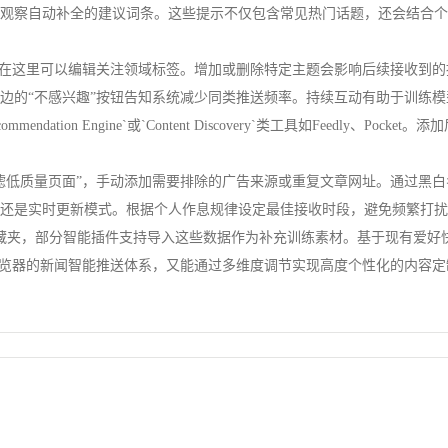
注意观察自动补全的建议词条。这些提示不仅包含常见热门话题，还会结合
面，在这里可以编辑关注领域标签。增加或删除特定主题会影响后续接收到
旁边的“不感兴趣”按钮告知系统减少同类推送频率。持续互动有助于训练
endation Engine`或`Content Discovery`类工具如Feedl
过滤低质量页面”，手动添加需要排除的广告来源或重复文章网址。通过黑
汇总还是实时更新模式。根据个人作息规律设定最佳接收时段，避免频繁打
到收藏夹，部分智能插件支持导入这些数据作为补充训练素材。基于现有爱好
e浏览器的新闻智能推送体系，又能通过多维度调节实现高度个性化的内容