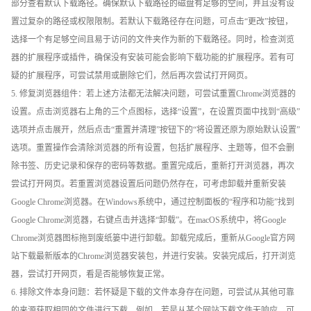
部分查看默认下载路径。确保默认下载路径的磁盘有足够的空间，并且没有设
置过复杂的路径或权限限制。若默认下载路径存在问题，可点击“更改”按钮，
选择一个有足够空间且易于访问的文件夹作为新的下载路径。同时，检查浏览
器的扩展程序或插件，确保没有安装可能会影响下载功能的扩展程序。若有可
疑的扩展程序，可尝试禁用或删除它们，然后再次尝试打开网页。
5. 修复浏览器组件：若上述方法都无法解决问题，可尝试重置Chrome浏览器的
设置。点击浏览器右上角的三个点图标，选择“设置”，在设置页面中找到“高级”
选项并点击展开，然后点击“重置并清理”按钮下的“将设置还原为原始默认设置”
选项。重置操作会清除浏览器的所有设置，包括扩展程序、主题等，但不会删
除书签、历史记录和保存的密码等数据。重置完成后，重新打开浏览器，再次
尝试打开网页。若重置浏览器设置后问题仍然存在，可考虑卸载并重新安装
Google Chrome浏览器。在Windows系统中，通过控制面板的“程序和功能”找到
Google Chrome浏览器，右键点击并选择“卸载”。在macOS系统中，将Google
Chrome浏览器图标拖到废纸篓中进行卸载。卸载完成后，重新从Google官方网
站下载最新版本的Chrome浏览器安装包，并进行安装。安装完成后，打开浏览
器，尝试打开网页，看是否能够恢复正常。
6. 排除文件本身问题：若怀疑是下载的文件本身存在问题，可尝试从其他可靠
的来源获取相同的文件进行下载。例如，若是从某个网站下载文件无响应，可