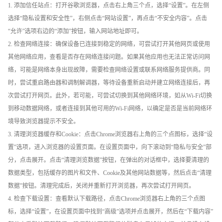
1. 添加信任站点：打开谷歌浏览器，点击右上角三个点，选择“设置”。在左侧
选择“隐私设置和安全性”，右侧点击“网站设置”，再点击“不安全内容”。点击
“允许”选项右边的“添加”按钮，输入网站地址即可。
2. 检查网络连接：确保设备已连接到稳定的网络，可尝试打开其他网页或使用
其他网络应用，查看是否存在网络连接问题。如果其他应用也无法正常访问网
络，可能是网络本身出现故障，需要检查网络设置或联系网络服务提供商。同
时，尝试重启路由器和调制解调器，等待设备重新启动并建立网络连接后，再
次尝试打开网页。此外，若可能，可尝试切换到其他网络环境，如从Wi-Fi切换
到移动数据网络，或者连接到其他可用的Wi-Fi网络，以确定是否是当前网络环
境导致浏览器提示不安全。
3. 清理浏览器缓存和Cookie：点击Chrome浏览器右上角的三个点图标，选择“设
置”选项，进入浏览器的设置页面。在设置页面中，向下滚动到“隐私与安全”部
分，点击展开。点击“清理浏览数据”按钮，在弹出的对话框中，选择要清理的
数据类型，包括缓存的图片和文件、Cookie及其他网站数据等，然后点击“清理
数据”按钮。清理完成后，关闭并重新打开浏览器，再次尝试打开网页。
4. 检查下载设置：查看默认下载路径，点击Chrome浏览器右上角的三个点图
标，选择“设置”，在设置页面中找到“高级”选项并点击展开，然后在“下载内容”