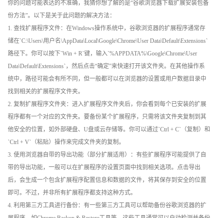
你的问题可能表达的不准确，我猜你想了解的是“谷歌浏览器下载扩展安装包备
份方法”。以下是关于此问题的解决方法：
1. 查找扩展程序文件：在Windows操作系统中，谷歌浏览器的扩展程序通常存
储在`C:\Users\用户名\AppData\Local\Google\Chrome\User Data\Default\Extensions`
路径下。你可以按下`Win + R`键，输入`%APPDATA%\Google\Chrome\User
Data\Default\Extensions`，然后点击“确定”来快速打开该文件夹。在其他操作系
统中，路径可能会有所不同，但一般都可以在浏览器的设置或用户数据目录中
找到相关的扩展程序文件夹。
2. 复制扩展程序文件夹：进入扩展程序文件夹后，你会看到每个已安装的扩展
程序都有一个对应的文件夹。要备份某个扩展程序，只需将该文件夹复制到其
他安全的位置，如外部硬盘、U盘或云存储等。你可以通过`Ctrl + C`（复制）和
`Ctrl + V`（粘贴）操作来完成文件夹的复制。
3. 使用浏览器自带的导出功能（部分扩展适用）：有些扩展程序可能提供了自
带的导出功能，一般可以在扩展程序的设置页面中找到相关选项。点击导出
后，会生成一个包含扩展程序配置信息和数据的文件，将其保存到安全的位置
即可。不过，并非所有扩展程序都支持这种方式。
4. 利用第三方工具进行备份：有一些第三方工具可以帮助备份谷歌浏览器的扩