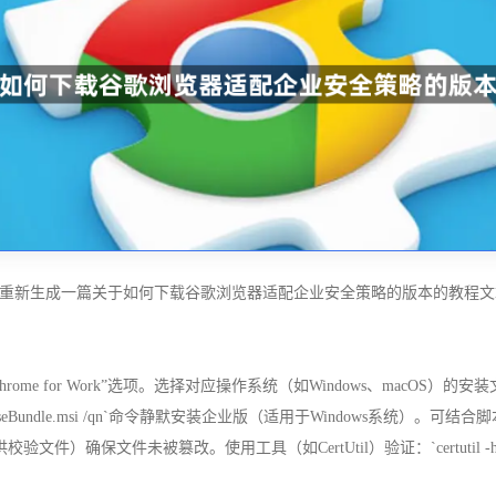
重新生成一篇关于如何下载谷歌浏览器适配企业安全策略的版本的教程文
rome for Work”选项。选择对应操作系统（如Windows、macO
terpriseBundle.msi /qn`命令静默安装企业版（适用于Windows系统）
保文件未被篡改。使用工具（如CertUtil）验证：`certutil -hashfile C