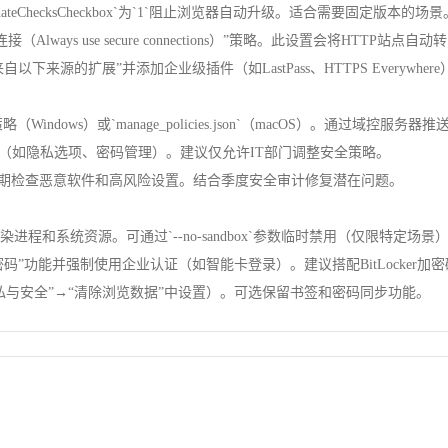
dateChecksCheckbox`为`1`阻止浏览器自动升级。适合需要固定版本的场景
ways use secure connections）”策略。此设置会将HTTP站点自动
以下来源的扩展”并添加企业级插件（如LastPass、HTTPS Everywh
（Windows）或`manage_policies.json`（macOS）。通过域控服
置（如隐私选项、密码管理）。建议仅允许IT部门调整安全策略。
 Tool”定期检查恶意软件和高风险设置。结合季度安全审计修复潜在问题。
程和系统资源。可通过`--no-sandbox`参数临时禁用（仅限特定场景
密码”功能并强制使用企业认证（如智能卡登录）。建议搭配BitLocker加
隐私与安全”→“清除浏览数据”中设置）。可选保留书签和密码同步功能。