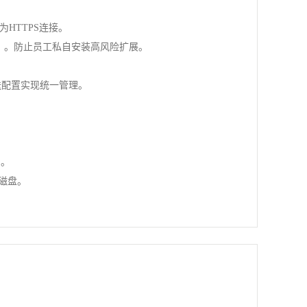
。
转为HTTPS连接。
ere）。防止员工私自安装高风险扩展。
务器推送配置实现统一管理。
）。
密磁盘。