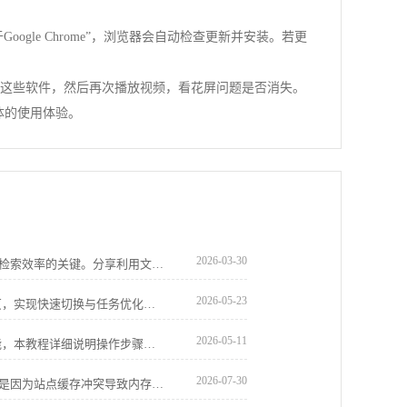
gle Chrome”，浏览器会自动检查更新并安装。若更
载这些软件，然后再次播放视频，看花屏问题是否消失。
整体的使用体验。
2026-03-30
谷歌浏览器内置的收藏夹系统是提升资讯检索效率的关键。分享利用文件夹逻辑归纳、批量重命名及利用侧边栏清单秒级跳转的进阶心得，教您如何将碎片化的网址转化为结构严密的知识图谱，确保核心资料回溯毫秒级触达，彻底告别网址搜索时的混乱焦虑。
2026-05-23
Chrome浏览器下载后可高效管理多标签页，实现快速切换与任务优化。教程提供操作步骤、管理技巧及方法，提高浏览效率。
2026-05-11
Chrome浏览器下载安装后可开启同步功能，本教程详细说明操作步骤，实现多设备浏览数据一致管理。
2026-07-30
华为浏览器在遭遇网页加载卡死时，往往是因为站点缓存冲突导致内存溢出。本文手把手教您如何通过单站清理功能快速释放占用，重置加载进程，轻松解决网页卡顿无法刷新的棘手问题。