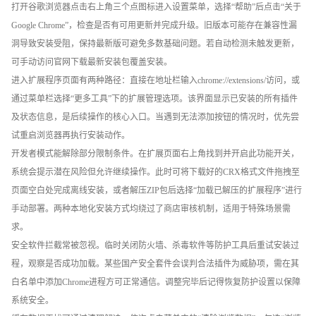
打开谷歌浏览器点击右上角三个点图标进入设置菜单，选择“帮助”后点击“关于
Google Chrome”，检查是否有可用更新并完成升级。旧版本可能存在兼容性漏
洞导致安装受阻，保持最新版可避免多数基础问题。若自动检测未触发更新，
可手动访问官网下载最新安装包覆盖安装。
进入扩展程序页面有两种路径：直接在地址栏输入chrome://extensions/访问，或
通过菜单栏选择“更多工具”下的扩展管理选项。该界面显示已安装的所有插件
及状态信息，是后续操作的核心入口。当遇到无法添加按钮的情况时，优先尝
试重启浏览器再执行安装动作。
开发者模式能解除部分限制条件。在扩展页面右上角找到并开启此功能开关，
系统会提示潜在风险但允许继续操作。此时可将下载好的CRX格式文件拖拽至
页面空白处完成离线安装，或者解压ZIP包后选择“加载已解压的扩展程序”进行
手动部署。两种本地化安装方式均绕过了商店审核机制，适用于特殊场景需
求。
安全软件拦截常被忽视。临时关闭防火墙、杀毒软件等防护工具后重试安装过
程，观察是否成功加载。某些国产安全套件会误判合法插件为威胁项，需在其
白名单中添加Chrome进程方可正常通信。调整完毕后记得恢复防护设置以保障
系统安全。