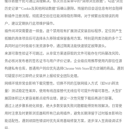
缓存数据干扰可通过清理解决。依次点击菜单中的“清除浏览数据”，勾选“浏览
历史记录”“Cookie及其他网站数据”后确认删除。残留的旧会话信息有时会阻碍
新插件注册流程，彻底清空后往往能消除隐形障碍。对于频繁出现错误的用
户，建议定期执行此项维护操作。
插件间冲突需要逐一排查。逐个禁用现有扩展测试安装目标程序，定位到产生
抵触的具体项目后可选择永久移除或保留备用方案。特别是同类功能的多个工
具同时运行时极易引发资源争夺，通过隔离法能快速锁定故障源头。
来源可靠性验证不可跳过。从非官方渠道获取的文件可能存在代码篡改风险，
务必核对发布者的签名证书与用户评价记录。企业级应用推荐使用内部信任源
构建私有仓库，普通用户则应优先选择Chrome Web Store官方店铺的商品。遇到
可疑提示时立即终止安装并上报给安全团队处理。
网络环境异常会影响下载完整性。切换不同的互联网接入方式（如WiFi转流
量）测试稳定性差异，使用有线连接替代无线信号可提升传输可靠性。大型扩
展因体积过大更容易断点续传出错，建议一次性完整下载后再进行部署。
通过上述步骤系统化排查，绝大多数安装失败问题都能得到有效解决。日常使
用时注意及时更新浏览器和所有已启用插件，避免长期滞留于过时版本影响功
能适配性。遇到顽固性错误时优先采用基础修复方案，逐步深入至高级调试手
段。