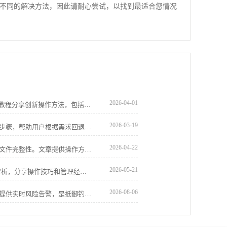
不同的解决方法，因此请耐心尝试，以找到最适合您情况
2026-04-01
google浏览器视频播放插件可优化使用。教程分享创新操作方法，包括安装配置、播放调节和流畅优化技巧，帮助用户获得稳定顺畅的视频观看体验。
2026-03-19
详细介绍谷歌浏览器旧版本的下载和安装步骤，帮助用户根据需求回退到合适版本，保障兼容性和使用稳定性。
2026-04-22
谷歌浏览器安装包备份与安全检测可保障文件完整性。文章提供操作方案，帮助用户安全管理和恢复安装包。
2026-05-21
Chrome浏览器书签备份与恢复教程实践解析，分享操作技巧和管理经验，保障重要书签安全，轻松实现数据恢复与同步。
2026-08-06
谷歌浏览器浏览安全功能基于庞大威胁库提供实时风险告警，是抵御钓鱼钓鱼网站的关键。本文评估其防御效能，揭示这一机制如何从底层拦截恶意攻击，显著降低您的在线办公安全隐患。