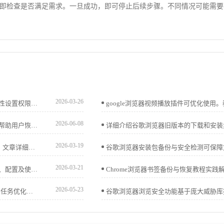
即检查是否满足需求。一旦成功，即可停止后续步骤。不同情况可能需要
2026-03-26
谷歌浏览器下载文件夹无法访问或保存失败，可通过右键属性设置权限，将当前用户加入“完全控制”以恢复读写权限。
2026-06-08
介绍谷歌浏览器视频播放异常黑屏的排查思路与解决方案，帮助用户恢复正常视频播放。
2026-03-19
Google Chrome账号登录安全策略保护用户隐私和数据安全。文章详细介绍防护方法及实用建议，帮助用户应对登录风险，保障账户安全。
2026-03-21
谷歌浏览器便携版支持完整操作及部署流程，文章解析安装、配置及使用技巧，并分享移动办公优化方法，帮助用户高效完成全流程操作。
2026-05-23
Chrome浏览器下载后可高效管理多标签页，实现快速切换与任务优化。教程提供操作步骤、管理技巧及方法，提高浏览效率。