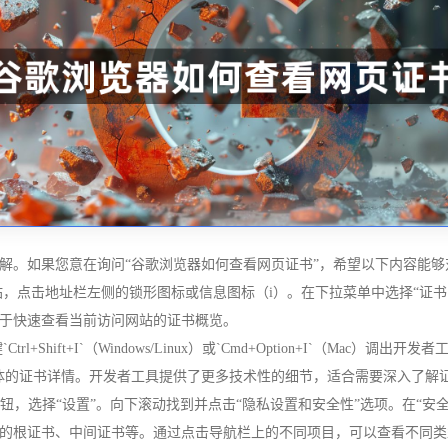
解。如果您意在询问“谷歌浏览器如何查看网页证书”，希望以下内容能够
标网站，点击地址栏左侧的锁形图标或信息图标（i）。在下拉菜单中选择“证书
于快速查看当前访问网站的证书概览。
Shift+I`（Windows/Linux）或`Cmd+Option+I`（Mac）调出开发
来查看具体的证书详情。开发者工具提供了更多技术性的细节，适合需要深入了
钮，选择“设置”。向下滚动找到并点击“隐私设置和安全性”选项。在“安
的根证书、中间证书等。通过点击导航栏上的不同项目，可以查看不同类