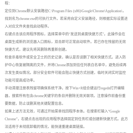
程：
定位到Chrome默认安装路径C:\Program Files (x86)\Google\Chrome\Application\，
找到名为chrome.exe的可执行文件。若采用自定义安装路径，则根据实际设置进
入对应文件夹查找启动程序。
右键点击该应用程序图标，选择菜单中的“发送到桌面快捷方式”。此操作会在
桌面生成新的浏览器入口图标，双击即可正常启动软件。若已存在残留的无效
快捷方式，建议先将其删除再重新创建。
检查杀毒软件或安全卫士的历史记录，确认是否误删了相关快捷方式。进入防
护中心恢复被隔离的文件，并将Chrome添加到信任列表白名单中，避免后续再
次发生类似情况。部分安全软件可能会阻止快捷方式创建，临时关闭实时监控
功能可提高成功率。
手动清理注册表残留项确保系统干净。按下Win+R组合键运行regedit打开编辑
器，搜索所有包含chrome关键字的条目并删除无效关联项。注意操作前备份重
要数据，防止误删其他关键配置信息。
如果上述方法无效，可通过开始菜单找回程序本体。在搜索栏输入“Google
Chrome”，右键点击出现的应用程序选择固定到任务栏或创建新快捷方式。此方
法适用于未彻底卸载的情况，能快速重建桌面链接。