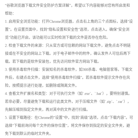
“谷歌浏览器下载文件安全防护方案详解”，希望以下内容能够对您有所启发和
帮助：
1. 启用安全浏览功能：打开Chrome浏览器，点击右上角的三个点图标，选择“设
置”。在设置页面中，找到“隐私设置和安全性”选项，点击进入。确保“安全浏
览”功能已开启，该功能可以实时检测下载的文件是否存在危险。
2. 检查下载文件的来源：只从官方或可信赖的网站下载文件，避免点击不明链
接或在不安全的网站上下载。对于电子邮件中的附件，确认发件人可信后再下
载。若下载的是软件安装包，优先访问软件官方网站下载。
3. 使用杀毒软件扫描：安装知名的杀毒软件，如360杀毒、电脑管家等。下载文
件后，右键点击文件，选择“使用杀毒软件扫描”。若杀毒软件提示文件存在风
险，按照提示进行处理，如删除或隔离文件。
4. 查看文件扩展名和类型：对于可执行文件（如`.exe`、`.bat`），要特别谨慎。
若非必要，尽量避免下载和运行此类文件。对于压缩文件（如`.zip`、`.rar`），
先解压缩到指定文件夹，再对其中的文件进行扫描。
5. 设置下载路径：在Chrome的“设置”中，找到“高级”选项，点击“下载内容”。可
选择“下载前询问每个文件的保存位置”，将文件保存到指定的安全文件夹，避
免下载到默认的临时文件夹。