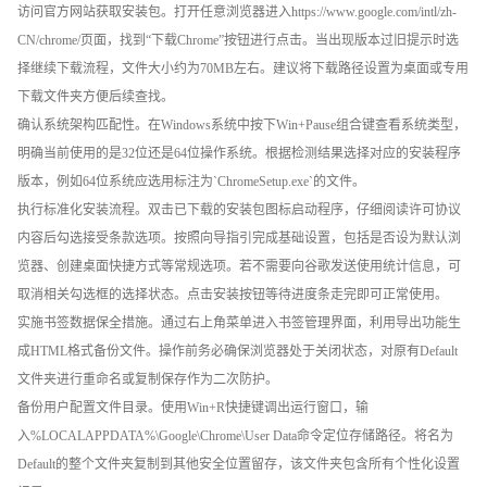
访问官方网站获取安装包。打开任意浏览器进入https://www.google.com/intl/zh-
CN/chrome/页面，找到“下载Chrome”按钮进行点击。当出现版本过旧提示时选
择继续下载流程，文件大小约为70MB左右。建议将下载路径设置为桌面或专用
下载文件夹方便后续查找。
确认系统架构匹配性。在Windows系统中按下Win+Pause组合键查看系统类型，
明确当前使用的是32位还是64位操作系统。根据检测结果选择对应的安装程序
版本，例如64位系统应选用标注为`ChromeSetup.exe`的文件。
执行标准化安装流程。双击已下载的安装包图标启动程序，仔细阅读许可协议
内容后勾选接受条款选项。按照向导指引完成基础设置，包括是否设为默认浏
览器、创建桌面快捷方式等常规选项。若不需要向谷歌发送使用统计信息，可
取消相关勾选框的选择状态。点击安装按钮等待进度条走完即可正常使用。
实施书签数据保全措施。通过右上角菜单进入书签管理界面，利用导出功能生
成HTML格式备份文件。操作前务必确保浏览器处于关闭状态，对原有Default
文件夹进行重命名或复制保存作为二次防护。
备份用户配置文件目录。使用Win+R快捷键调出运行窗口，输
入%LOCALAPPDATA%\Google\Chrome\User Data命令定位存储路径。将名为
Default的整个文件夹复制到其他安全位置留存，该文件夹包含所有个性化设置