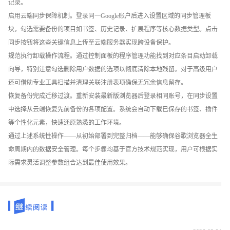
记录。
启用云端同步保障机制。登录同一Google账户后进入设置区域的同步管理板
块，勾选需要备份的项目如书签、历史记录、扩展程序等核心数据类型。点击
同步按钮将这些关键信息上传至云端服务器实现跨设备保护。
规范执行卸载操作流程。通过控制面板的程序管理功能找到对应条目启动卸载
向导，特别注意勾选删除用户数据的选项以彻底清除本地残留。对于高级用户
还可借助专业工具扫描并清理关联注册表项确保无冗余信息留存。
恢复备份完成迁移过渡。重新安装最新版浏览器后登录相同账号，在同步设置
中选择从云端恢复先前备份的各项配置。系统会自动下载已保存的书签、插件
等个性化元素，快速还原熟悉的工作环境。
通过上述系统性操作——从初始部署到完整归档——能够确保谷歌浏览器全生
命周期内的数据安全管理。每个步骤均基于官方技术规范实现，用户可根据实
际需求灵活调整参数组合达到最佳使用效果。