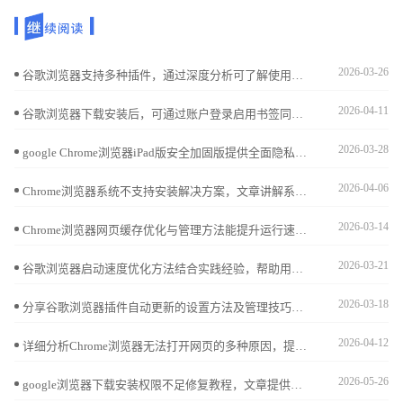
2026-03-26
谷歌浏览器支持多种插件，通过深度分析可了解使用便利性。合理操作可提升功能体验和浏览效率。
2026-04-11
谷歌浏览器下载安装后，可通过账户登录启用书签同步，实现跨设备访问书签和收藏夹，保证数据一致性和便捷操作。
2026-03-28
google Chrome浏览器iPad版安全加固版提供全面隐私保护功能，优化下载流程和操作体验，确保用户浏览数据安全，提高移动端浏览器使用信任度。
2026-04-06
Chrome浏览器系统不支持安装解决方案，文章讲解系统版本兼容性、官方版本选择及操作步骤，保证浏览器顺利安装。
2026-03-14
Chrome浏览器网页缓存优化与管理方法能提升运行速度。教程结合功能解析与技巧应用，用户能灵活掌握缓存清理与维护，提高网页加载效率。
2026-03-21
谷歌浏览器启动速度优化方法结合实践经验，帮助用户快速启动浏览器，提高网页加载速度和整体使用效率。
2026-03-18
分享谷歌浏览器插件自动更新的设置方法及管理技巧，帮助用户便捷维护插件，保障功能持续正常。
2026-04-12
详细分析Chrome浏览器无法打开网页的多种原因，提供实用故障排查步骤和解决方案，帮助用户恢复正常浏览。
2026-05-26
google浏览器下载安装权限不足修复教程，文章提供管理员权限设置、系统权限检查及操作方法，帮助用户顺利完成安装。