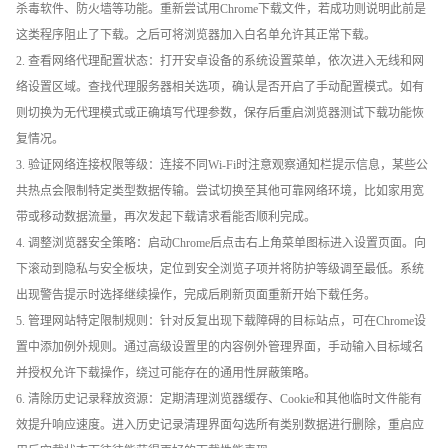
杀毒软件、防火墙等功能。重新尝试用Chrome下载文件，若成功则说明此前是
这类程序阻止了下载。之后可将浏览器加入白名单允许其正常下载。
2. 查看网络代理配置状态：打开安卓设备的系统设置菜单，依次进入无线和网
络设置区域。查找代理服务器相关选项，确认是否开启了手动配置模式。如有
则切换为无代理模式或正确填写代理参数，保存后重启浏览器测试下载功能恢
复情况。
3. 验证网络连接权限等级：连接不同Wi-Fi时注意观察通知栏提示信息，某些公
共热点会限制特定类型数据传输。尝试切换至其他可靠网络环境，比如家用宽
带或移动数据流量，再次发起下载请求看能否顺利完成。
4. 调整浏览器安全策略：启动Chrome后点击右上角菜单图标进入设置页面。向
下滚动到隐私与安全板块，定位到安全浏览子项并将防护等级调至最低。系统
出现警告提示时选择继续操作，完成后刷新页面重新开始下载任务。
5. 管理网站特定限制规则：针对反复出现下载障碍的目标站点，可在Chrome设
置中添加例外规则。通过高级设置里的内容例外管理界面，手动输入目标域名
并授权允许下载操作，绕过可能存在的通用性屏蔽策略。
6. 清除历史记录释放资源：定期清理浏览器缓存、Cookie和其他临时文件能有
效提升响应速度。进入历史记录清理界面勾选所有类别数据进行删除，重启应