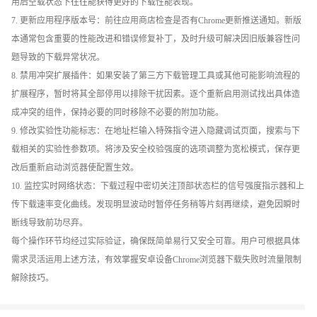
用后空载状态下往往能获得更好的下载性能表现。
7. 更新应用程序版本号：前往应用商店检查是否有Chrome更新推送通知。新版
本通常包含重要的性能改进和错误修复补丁，及时升级可解决因旧版兼容性问
题导致的下载异常状况。
8. 禁用冲突扩展插件：如果安装了第三方下载管理工具或其他可能影响流程的
扩展程序，暂时将其全部停用以排除干扰因素。逐个重新启用测试找出具体造
成冲突的组件，保持必要的同时移除不必要的附加功能。
9. 修改实验性功能标志：在地址栏输入特殊指令进入隐藏调试页面，搜索与下
载相关的实验性参数项。将涉及安全校验强度的选项调整为宽松模式，保存更
改后重新启动浏览器使配置生效。
10. 监控实时网络状态：下载过程中密切关注顶部状态栏的信号强度指示器和上
传下载速率变化曲线。发现明显波动时暂停任务稍等片刻再继续，避免因瞬时
断线导致前功尽弃。
每个操作环节均经过实际验证，确保既简单易行又安全可靠。用户可根据具体
需求灵活运用上述方法，有效掌握安卓设备Chrome浏览器下载失败时流量限制
解除技巧。