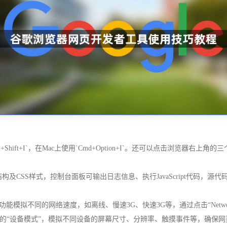
trl+Shift+I`，在Mac上使用`Cmd+Option+I`。还可以点击浏览
及CSS样式，控制台面板可输出日志信息、执行JavaScript代码，源代码
能模拟不同的网络速度，如离线、慢速3G、快速3G等，通过点击“Network 
的“设备模式”，模拟不同设备的屏幕尺寸、分辨率、触摸事件等，确保