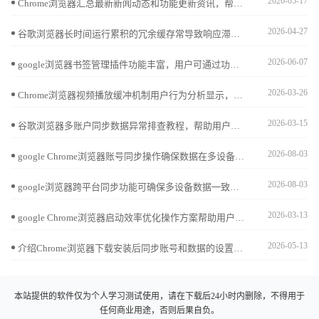
2026-05-17
Chrome浏览器汇总最新新闻动态和功能更新资讯，帮助用户第一时间掌握软件变化，了解操作优化和使用技巧。
2026-04-27
谷歌浏览器长时间运行累积的冗余缓存常导致响应滞后。详细解析开启自动清理策略后的性能变化，通过实战演示释放存储空间与提升软件冷启动速度的平衡点，为您推荐最科学的管理方案，确保浏览器在长期使用中依然保持响应灵敏，提升交互反馈质感。
2026-06-07
google浏览器书签管理插件功能丰富，用户可通过功能对比掌握高效整理方法，实现收藏夹便捷管理。
2026-03-26
Chrome浏览器视频播放缓冲机制用户行为分析显示，通过对用户播放习惯和缓冲优化策略研究，提升视频观看稳定性和流畅度。
2026-03-15
谷歌浏览器多账户同步数据异常排查教程，帮助用户识别同步问题并提供优化解决方案，确保跨设备数据完整与高效同步。
2026-08-03
google Chrome浏览器账号同步操作确保数据在多设备间一致，用户可以安全访问账户信息，保障数据安全。
2026-08-03
google浏览器跨平台同步功能可确保多设备数据一致。本教程解析操作方案，帮助用户高效管理书签、密码和设置，实现便捷跨设备使用。
2026-03-13
google Chrome浏览器启动效率优化操作方案帮助用户减少启动延迟，提高浏览器开启速度，实现日常高效使用体验。
2026-05-13
介绍Chrome浏览器下载安装后同步账号和数据的设置方法，实现多设备数据无缝连接，提升使用便捷性。
本站提供的软件仅为个人学习测试使用，请在下载后24小时内删除，不得用于
任何商业用途，否则后果自负。