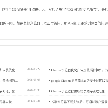
项，找到“谷歌浏览器”并点击进入，然后点击“清除数据”和“清除缓存”。
器的问题。如果其他浏览器可以正常访问，那么可能是谷歌浏览器的问题
2026-03-22
谷歌浏览器高速下载安装优化操作方法解析，提供加速策略和安装优化技巧，让用户快速完成浏览器部署。
2026-08-06
谷歌浏览器浏览安全功能基于庞大威胁库提供实时风险告警，是抵御钓鱼钓鱼网站的关键。本文评估其防御效能，揭示这一机制如何从底层拦截恶意攻击，显著降低您的在线办公安全隐患。
2026-03-30
详细讲解谷歌浏览器插件安装后不自动启用的问题原因及解决方法，帮助用户确保插件正确启动，保障正常使用。
2026-03-31
谷歌浏览器安装及功能配置教程讲解完整操作流程，包括浏览器安装、插件配置及功能优化，帮助用户高效使用浏览器并提升办公效率。