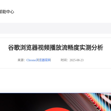
帮助中心
谷歌浏览器视频播放流畅度实测分析
来源：
Chrome浏览器官网
时间：2025-08-23