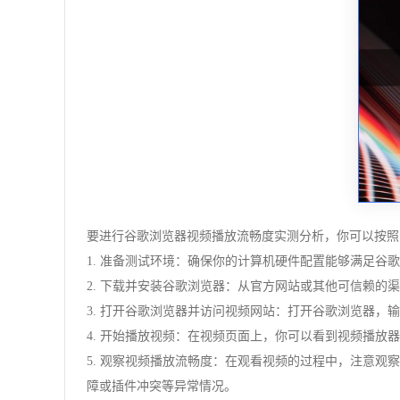
要进行谷歌浏览器视频播放流畅度实测分析，你可以按照
1. 准备测试环境：确保你的计算机硬件配置能够满足
2. 下载并安装谷歌浏览器：从官方网站或其他可信赖的
3. 打开谷歌浏览器并访问视频网站：打开谷歌浏览器，
4. 开始播放视频：在视频页面上，你可以看到视频播放
5. 观察视频播放流畅度：在观看视频的过程中，注意
障或插件冲突等异常情况。