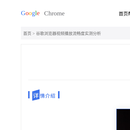
首页
首页
> 谷歌浏览器视频播放流畅度实测分析