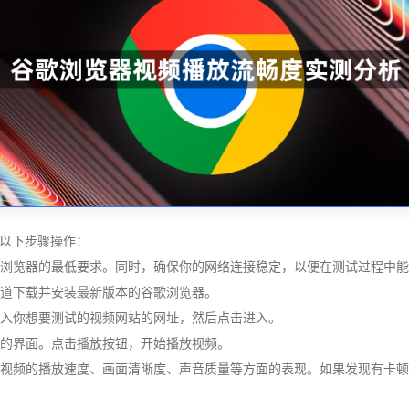
以下步骤操作：
谷歌浏览器的最低要求。同时，确保你的网络连接稳定，以便在测试过程中
渠道下载并安装最新版本的谷歌浏览器。
输入你想要测试的视频网站的网址，然后点击进入。
器的界面。点击播放按钮，开始播放视频。
观察视频的播放速度、画面清晰度、声音质量等方面的表现。如果发现有卡