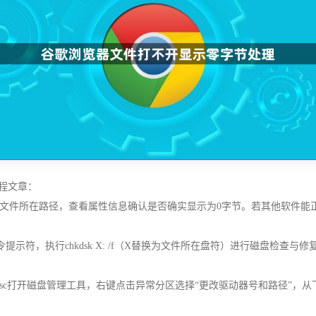
程文章：
文件所在路径，查看属性信息确认是否确实显示为0字节。若其他软件能
开命令提示符，执行chkdsk X: /f（X替换为文件所在盘符）进行磁盘
mgmt.msc打开磁盘管理工具，右键点击异常分区选择“更改驱动器号和路径