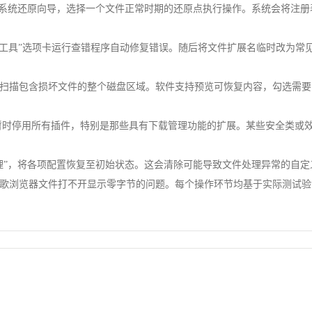
开系统还原向导，选择一个文件正常时期的还原点执行操作。系统会将注
工具”选项卡运行查错程序自动修复错误。随后将文件扩展名临时改为常见格
扫描包含损坏文件的整个磁盘区域。软件支持预览可恢复内容，勾选需要
sions/页面暂时停用所有插件，特别是那些具有下载管理功能的扩展。某些安
理”，将各项配置恢复至初始状态。这会清除可能导致文件处理异常的自
歌浏览器文件打不开显示零字节的问题。每个操作环节均基于实际测试验