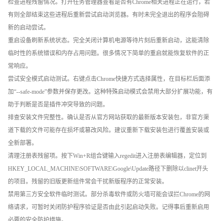
检查进程残留情况。打开任务管理器查看是否有Chrome相关进程正在运行，若
有则全部结束这些进程后重新尝试启动浏览器。有时未完全退出的程序会阻碍
新的启动尝试。
重启设备刷新系统状态。完全关闭计算机电源等待片刻后重新启动，这能清除
临时性的系统错误和内存占用问题。很多情况下简单的重启就能恢复软件的正
常响应。
尝试安全模式启动测试。右键点击Chrome快捷方式选择属性，在目标栏后面添
加“--safe-mode”参数并保存更改。这种特殊启动模式会禁用大部分扩展功能，有
助于判断是否是插件冲突导致的问题。
排查安装文件完整性。确认是否从官方网站获取的最新版本安装包，非官方渠
道下载的文件可能存在损坏或篡改风险。建议重新下载安装包进行覆盖安装或
全新部署。
清理注册表残留项。按下Win+R组合键输入regedit进入注册表编辑器，定位到
HKEY_LOCAL_MACHINE\SOFTWARE\Google\Update路径下删除以clinet开头
的项目。残留的旧版更新组件常会干扰新版程序的正常安装。
禁用第三方安全软件临时测试。部分杀毒软件或防火墙可能会误拦Chrome的网
络请求，可暂时关闭防护程序验证是否由此引起启动失败。记得事后重新启用
必要的安全防护措施。