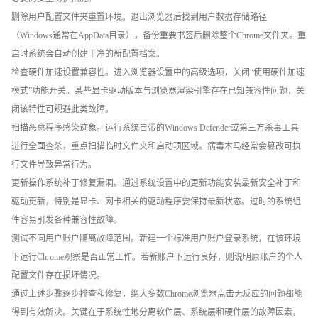
删除用户配置文件夹重置环境。退出浏览器后找到用户数据存储路径
（Windows通常在AppData目录），备份重要书签后删除整个Chrome文件夹。重
启时系统会自动创建干净的新配置档案。
检查硬件加速设置兼容性。进入浏览器设置中的高级选项，关闭“使用硬件加速
模式”功能开关。某些显卡驱动版本与浏览器渲染引擎存在已知兼容性问题，关
闭该特性可规避此类故障。
扫描恶意程序感染迹象。运行系统自带的Windows Defender或第三方杀毒工具
进行全面查杀，重点扫描临时文件夹和启动项区域。病毒木马经常会篡改可执
行文件导致异常行为。
更新操作系统补丁修复漏洞。通过系统设置中的更新功能安装最新安全补丁和
驱动更新，特别是显卡、网卡相关的驱动程序要保持最新状态。过时的系统组
件容易引发各种兼容性故障。
测试不同用户账户隔离故障范围。新建一个标准用户账户登录系统，在该环境
下运行Chrome观察是否正常工作。若新账户下运行良好，则说明原账户的个人
配置文件存在损坏情况。
通过上述步骤逐步排查和修复，绝大多数Chrome浏览器点击无反应的问题都能
得到有效解决。关键在于系统性地分离软件层、系统层和硬件层的故障因素，