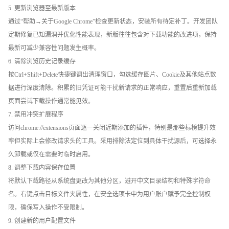
5. 更新浏览器至最新版本
通过“帮助→关于Google Chrome”检查更新状态，安装所有待定补丁。开发团队
定期修复已知漏洞并优化性能表现，新版往往包含对下载功能的改进项，保持
最新可减少兼容性问题发生概率。
6. 清除浏览历史记录缓存
按Ctrl+Shift+Delete快捷键调出清理窗口，勾选缓存图片、Cookie及其他站点数
据进行深度清除。积累的旧凭证可能干扰新请求的正常响应，重置后重新加载
页面尝试下载操作通常能见效。
7. 禁用冲突扩展程序
访问chrome://extensions页面逐一关闭近期添加的插件，特别是那些标榜提升效
率但实际上会修改请求头的工具。采用排除法定位到具体干扰源后，可选择永
久卸载或仅在需要时临时启用。
8. 调整下载内容保存位置
将默认下载路径从系统盘更改为其他分区，避开中文目录结构和特殊字符命
名。右键点击目标文件夹属性，在安全选项卡中为用户账户赋予完全控制权
限，确保写入操作不受限制。
9. 创建新的用户配置文件