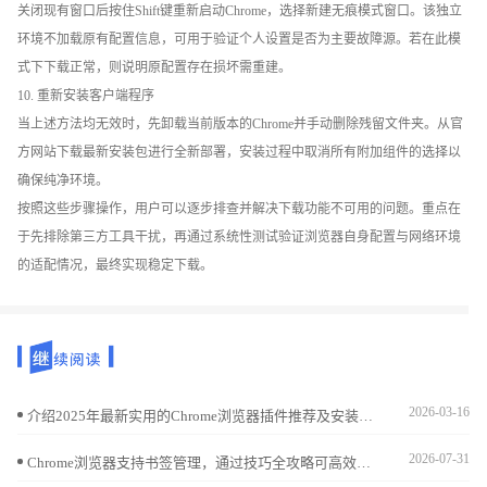
关闭现有窗口后按住Shift键重新启动Chrome，选择新建无痕模式窗口。该独立
环境不加载原有配置信息，可用于验证个人设置是否为主要故障源。若在此模
式下下载正常，则说明原配置存在损坏需重建。
10. 重新安装客户端程序
当上述方法均无效时，先卸载当前版本的Chrome并手动删除残留文件夹。从官
方网站下载最新安装包进行全新部署，安装过程中取消所有附加组件的选择以
确保纯净环境。
按照这些步骤操作，用户可以逐步排查并解决下载功能不可用的问题。重点在
于先排除第三方工具干扰，再通过系统性测试验证浏览器自身配置与网络环境
的适配情况，最终实现稳定下载。
2026-03-16
介绍2025年最新实用的Chrome浏览器插件推荐及安装教程，帮助用户丰富浏览器功能，提升日常使用体验。
2026-07-31
Chrome浏览器支持书签管理，通过技巧全攻略可高效整理收藏网页，实现快速查找和提高浏览效率。