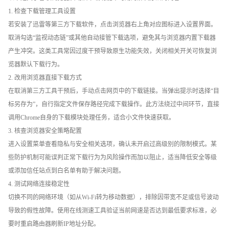
1. 检查下载管理工具设置
若安装了迅雷等第三方下载软件，点击浏览器右上角对应图标进入设置界面。
取消勾选“监视动态链”或其他自动接管下载选项，避免其与浏览器内置下载器
产生冲突。这类工具常因过度干预导致原生功能失效，关闭相关开关可恢复浏
览器默认下载行为。
2. 改用浏览器直接下载方式
在取消第三方工具干预后，手动点击网页中的下载链接。当弹出提示时选择“目
标另存为”，自行指定文件保存路径完成下载操作。此方法绕过中间环节，直接
调用Chrome自身的下载模块处理任务，适合小文件快速获取。
3. 核查浏览器安全策略配置
进入设置菜单查看隐私与安全相关选项，确认未开启过高级别的限制模式。某
些防护机制可能误判正常下载行为为风险操作而加以阻止，适当降低安全等级
或添加信任站点到白名单有助于解决问题。
4. 测试网络连接稳定性
切换不同的网络环境（如从Wi-Fi转为移动数据），排除因带宽不足或信号波动
导致的假性故障。使用在线测速工具验证当前网速是否达到最低要求标准，必
要时重启路由器刷新IP地址分配。