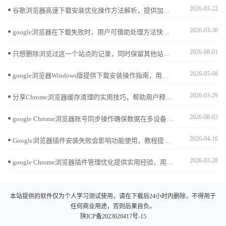
2026-03-22
谷歌浏览器高速下载安装优化操作方法解析，提供加速策略和安装优化技巧，让用户快速完成浏览器部署。
2026-03-30
google浏览器在下载失败时，用户可借助处理方法快速修复。结合错误排查技巧，能恢复正常下载并提升效率。
2026-08-01
只想删除浏览过这一个站点的记录，同时保留其他站点的访问进度？苹果手机Safari浏览器提供了精细化的历史管理界面，让您精准处理每一个特定的历史痕迹。
2026-05-08
google浏览器Windows版提供下载安装操作指南，用户可高效完成部署，实现浏览器稳定运行和顺畅使用，提升整体操作效率。
2026-03-29
分享Chrome浏览器缓存清理的实用技巧，帮助用户释放存储空间，提升浏览器运行速度和稳定性，打造流畅的浏览体验。
2026-08-03
google Chrome浏览器账号同步操作确保数据在多设备间一致，用户可以安全访问账户信息，保障数据安全。
2026-04-16
Google浏览器插件安装失败会影响功能使用，教程提供修复操作实操方法，帮助用户确保插件正常可用。
2026-03-28
google Chrome浏览器插件管理优化提供实用经验，用户可高效管理和调整扩展插件，提升浏览器功能使用效率和操作便捷性。
本站提供的软件仅为个人学习测试使用，请在下载后24小时内删除，不得用于
任何商业用途，否则后果自负。
陕ICP备2023020417号-15