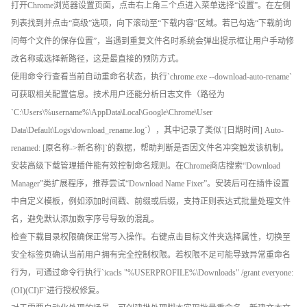
打开Chrome浏览器设置页面，点击右上角三个点进入菜单选择“设置”。在左侧
列表找到并点击“高级”选项，向下滚动至“下载内容”区域。若已勾选“下载前询
问每个文件的保存位置”，当遇到重复文件名时系统会弹出提示框让用户手动修
改名称或选择新路径，这是最直接的预防方式。
使用命令行查看当前自动重命名状态，执行`chrome.exe --download-auto-rename`
可获取相关配置信息。技术用户还能分析日志文件（路径为
`C:\Users\%username%\AppData\Local\Google\Chrome\User
Data\Default\Logs\download_rename.log`），其中记录了类似`[日期时间] Auto-
renamed: [原名称->新名称]`的数据，帮助判断是否因文件名冲突触发该机制。
安装高级下载管理插件能有效控制命名规则。在Chrome商店搜索“Download
Manager”类扩展程序，推荐尝试“Download Name Fixer”。安装后可在插件设置
中自定义模板，例如添加时间戳、前缀或后缀，支持正则表达式批量处理文件
名，避免默认添加数字序号导致的混乱。
检查下载目录权限确保正常写入操作。右键点击目标文件夹选择属性，切换至
安全标签页确认当前用户拥有完全控制权限。若权限不足可能导致异常重命名
行为，可通过命令行执行`icacls "%USERPROFILE%\Downloads" /grant everyone:
(OI)(CI)F`进行授权修复。