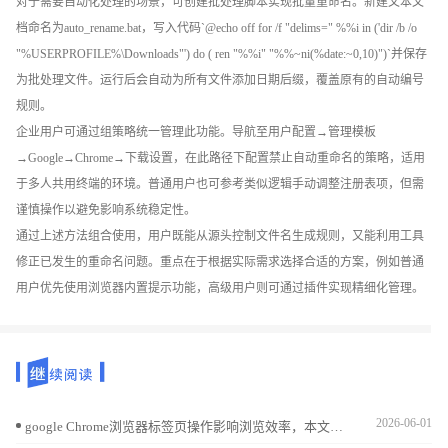
对于需要自动化处理的场景，可创建批处理脚本实现批量重命名。新建文本文
档命名为auto_rename.bat，写入代码`@echo off for /f "delims=" %%i in ('dir /b /o
"%USERPROFILE%\Downloads"') do ( ren "%%i" "%%~ni(%date:~0,10)")`并保存
为批处理文件。运行后会自动为所有文件添加日期后缀，覆盖原有的自动编号
规则。
企业用户可通过组策略统一管理此功能。导航至用户配置→管理模板
→Google→Chrome→下载设置，在此路径下配置禁止自动重命名的策略，适用
于多人共用终端的环境。普通用户也可参考类似逻辑手动调整注册表项，但需
谨慎操作以避免影响系统稳定性。
通过上述方法组合使用，用户既能从源头控制文件名生成规则，又能利用工具
修正已发生的重命名问题。重点在于根据实际需求选择合适的方案，例如普通
用户优先使用浏览器内置提示功能，高级用户则可通过插件实现精细化管理。
2026-06-01
google Chrome浏览器标签页操作影响浏览效率，本文提供技巧大全和操作方法，帮助用户快速切换与高效管理多个标签页。