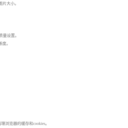
缩图片大小。
。
图片的质量设置。
晰度。
。
你清理浏览器的缓存和cookies。