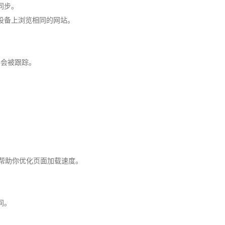
同步。
设备上浏览相同的网站。
不会被跟踪。
，它可以帮助你优化页面加载速度。
间。