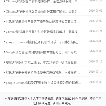
2026-03-29
Chrome浏览器安全防护插件多样，合理选择保障用户数据安全。本文列出热门插件排行，助力打造安全浏览环境。
2026-06-02
Chrome浏览器便携版启动插件异常操作简便。经验分享指导用户快速处理异常，提高操作效率，保证整体使用体验顺畅可靠。
2026-05-09
谷歌浏览器插件不兼容可能导致功能异常或页面崩溃，可通过更新插件版本、调整权限设置、禁用冲突插件等方法进行优化，确保扩展功能稳定运行。
2026-05-21
Chrome浏览器书签备份与恢复教程实践解析，分享操作技巧和管理经验，保障重要书签安全，轻松实现数据恢复与同步。
2026-08-03
google Chrome浏览器在不同硬件环境下启动耗时存在明显差异。本文深度剖析了后台常驻进程、插件初始化顺序及磁盘预读机制对首屏显示的影响。针对启动慢的痛点，提供了禁用冗余服务、优化配置文件目录等针对性方案，助您排除系统层面的干扰因素，实现点击图标即刻进入浏览状态的极速响应。
2026-08-06
Google浏览器提供网页翻译插件性能对比，用户可以选择最适合的翻译插件，实现网页内容多语言快速翻译。通过对比插件速度、准确性和兼容性，用户可以提升浏览效率，优化跨语言阅读体验。
2026-03-19
谷歌浏览器新功能上线后，本文分享优化操作经验和实用技巧，帮助用户快速掌握功能，提高浏览效率和操作便捷性。
2026-05-14
谷歌浏览器书签同步功能便于跨设备管理，本教程解析操作步骤和技巧，帮助用户快速同步收藏，提高使用便捷性。
2026-05-30
google Chrome浏览器下载安装与设置流程为用户提供详细教学指导。操作直观易学，帮助快速完成设置，同时保证浏览器稳定性和功能完整，提升整体使用效率。
本站提供的软件仅为个人学习测试使用，请在下载后24小时内删除，不得用于
任何商业用途，否则后果自负。