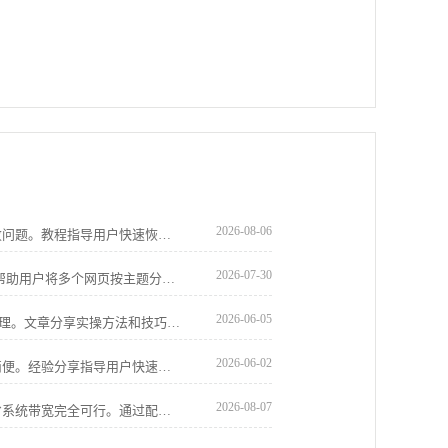
2026-08-06
Chrome浏览器可下载安装并解决下载失败问题。教程指导用户快速恢复下载，提高操作便捷性，实现高效顺畅使用体验。
2026-07-30
Google Chrome提供标签页分组功能，可帮助用户将多个网页按主题分类，便于集中管理与切换，极大提高办公和学习的浏览效率。
2026-06-05
谷歌浏览器多窗口操作功能便于多任务管理。文章分享实操方法和技巧，帮助用户高效使用多个窗口。
2026-06-02
Chrome浏览器便携版启动插件异常操作简便。经验分享指导用户快速处理异常，提高操作效率，保证整体使用体验顺畅可靠。
2026-08-07
Chrome浏览器设置网页资源按需加载节省系统带宽完全可行。通过配置高级资源调度，仅在用户交互区域请求资产，能显著降低首屏展现压力与内存占用。