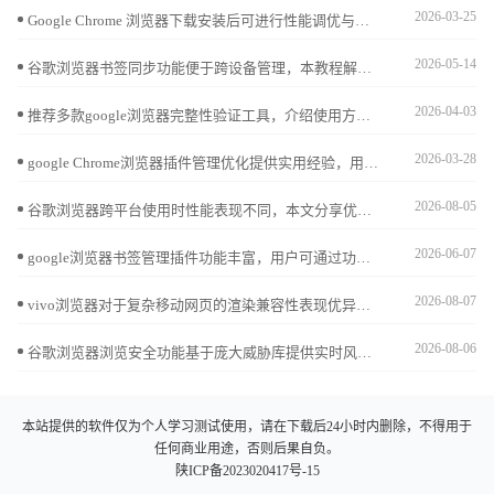
2026-03-25
Google Chrome 浏览器下载安装后可进行性能调优与加速。教程分享内存优化、缓存管理及操作技巧，提升浏览器整体性能和网页加载速度。
2026-05-14
谷歌浏览器书签同步功能便于跨设备管理，本教程解析操作步骤和技巧，帮助用户快速同步收藏，提高使用便捷性。
2026-04-03
推荐多款google浏览器完整性验证工具，介绍使用方法，帮助用户确认文件安全无误，防止安装出错。
2026-03-28
google Chrome浏览器插件管理优化提供实用经验，用户可高效管理和调整扩展插件，提升浏览器功能使用效率和操作便捷性。
2026-08-05
谷歌浏览器跨平台使用时性能表现不同，本文分享优化经验和操作技巧解析，帮助用户高效提升浏览器性能和使用体验。
2026-06-07
google浏览器书签管理插件功能丰富，用户可通过功能对比掌握高效整理方法，实现收藏夹便捷管理。
2026-08-07
vivo浏览器对于复杂移动网页的渲染兼容性表现优异。本文指导您如何智能匹配页面加载模式，修复版面适配故障，确保各类网页资源在不同场景下都能完美稳定展示，拒绝排版错乱。
2026-08-06
谷歌浏览器浏览安全功能基于庞大威胁库提供实时风险告警，是抵御钓鱼钓鱼网站的关键。本文评估其防御效能，揭示这一机制如何从底层拦截恶意攻击，显著降低您的在线办公安全隐患。
本站提供的软件仅为个人学习测试使用，请在下载后24小时内删除，不得用于
任何商业用途，否则后果自负。
陕ICP备2023020417号-15