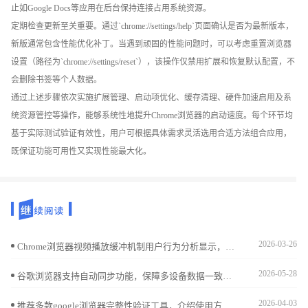
止如Google Docs等应用在后台保持连接占用系统资源。
定期检查更新至关重要。通过`chrome://settings/help`页面确认是否为最新版本，
新版通常包含性能优化补丁。当遇到顽固的性能问题时，可以考虑重置浏览器
设置（路径为`chrome://settings/reset`），该操作仅禁用扩展和恢复默认配置，不
会删除书签等个人数据。
通过上述步骤依次实施扩展管理、启动项优化、缓存清理、硬件加速启用及系
统资源管控等操作，能够系统性地提升Chrome浏览器的启动速度。每个环节均
基于实际测试验证有效性，用户可根据具体需求灵活选用合适方法组合应用，
既保证功能可用性又实现性能最大化。
2026-03-26
Chrome浏览器视频播放缓冲机制用户行为分析显示，通过对用户播放习惯和缓冲优化策略研究，提升视频观看稳定性和流畅度。
2026-05-28
谷歌浏览器支持自动同步功能，保障多设备数据一致。本文详述同步设置流程及常见问题解决方案，帮助用户快速修复同步故障，确保数据安全稳定同步。
2026-04-03
推荐多款google浏览器完整性验证工具，介绍使用方法，帮助用户确认文件安全无误，防止安装出错。