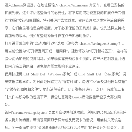
进入Chrome浏览器，在地址栏输入`chrome://extensions/`并回车，查看已安装的
扩展列表。逐个评估这些插件的必要性，将不常用或功能重复的扩展点击右侧
的“移除”按钮彻底删除。特别关注广告拦截器、密码管理器这类常驻后台的程
序，它们会显著拖慢启动速度。对于必须保留的工具类扩展，优先选择支持按
需加载的版本，例如某些翻译插件仅在点击图标时激活。
打开设置菜单中的“启动时的行为”选项（路径为`chrome://settings/onStartup`）。
若当前设置为“打开特定网页或一组网页”，建议修改为“打开新标签页”，这样能
减少初始加载的资源消耗。如果确实需要预设多个页面，应严格控制数量并选
择内容简洁的网站，避免复杂脚本影响响应速度。
使用快捷键`Ctrl+Shift+Del`（Windows系统）或`Cmd+Shift+Del`（Mac系统）调
出数据清理界面。将时间范围设定为“所有时间”，勾选“Cookie及其他网站数据”
与“缓存的图片和文件”，执行清除操作。此步骤每月进行一次即可有效防止临
时文件堆积导致的性能下降，但需注意清除Cookie后需要重新登录大部分网
站。
访问`chrome://settings/system`页面开启硬件加速功能，利用GPU分担图形渲染任
务以提升流畅度。若出现画面显示异常或反而变卡的情况，可尝试关闭该选
项。同一页面中找到“关闭浏览器后继续运行后台应用”的开关并将其关闭，阻