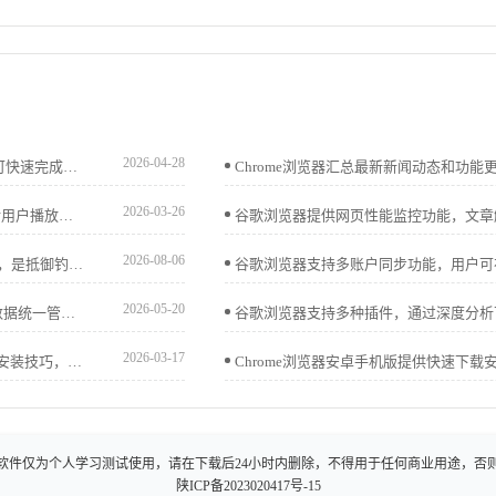
2026-04-28
google浏览器提供Windows和Mac版下载和安装流程，用户可快速完成跨平台安装和基础配置，确保功能完整和系统兼容性，提高桌面端操作效率和使用体验。
2026-03-26
Chrome浏览器视频播放缓冲机制用户行为分析显示，通过对用户播放习惯和缓冲优化策略研究，提升视频观看稳定性和流畅度。
2026-08-06
谷歌浏览器浏览安全功能基于庞大威胁库提供实时风险告警，是抵御钓鱼钓鱼网站的关键。本文评估其防御效能，揭示这一机制如何从底层拦截恶意攻击，显著降低您的在线办公安全隐患。
2026-05-20
google Chrome浏览器下载及多平台同步及操作方法可实现数据统一管理。方法包括下载安装、跨平台同步及配置，让信息保持一致。
2026-03-17
google浏览器支持插件开发和安装，用户可学习开发方法和安装技巧，快速实现扩展功能，提升浏览器个性化和使用体验。
软件仅为个人学习测试使用，请在下载后24小时内删除，不得用于任何商业用途，否
陕ICP备2023020417号-15