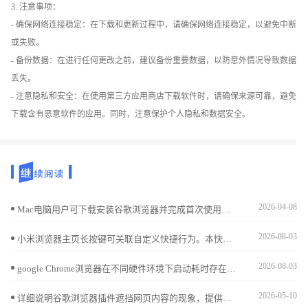
3. 注意事项：
- 确保网络连接稳定：在下载和更新过程中，请确保网络连接稳定，以避免中断
或失败。
- 备份数据：在进行任何更改之前，建议备份重要数据，以防意外情况导致数据
丢失。
- 注意隐私和安全：在使用第三方应用商店下载软件时，请确保来源可靠，避免
下载含有恶意软件的应用。同时，注意保护个人隐私和数据安全。
2026-04-08
Mac电脑用户可下载安装谷歌浏览器并完成首次使用及插件配置，实现操作优化和扩展管理。
2026-08-03
小米浏览器主页长按键可关联自定义快捷行为。本快捷控制手册详细说明了如何配置该功能，助您只需长按主页按键，即可瞬间启动您最常浏览的特定网站。
2026-08-03
google Chrome浏览器在不同硬件环境下启动耗时存在明显差异。本文深度剖析了后台常驻进程、插件初始化顺序及磁盘预读机制对首屏显示的影响。针对启动慢的痛点，提供了禁用冗余服务、优化配置文件目录等针对性方案，助您排除系统层面的干扰因素，实现点击图标即刻进入浏览状态的极速响应。
2026-05-10
详细说明谷歌浏览器插件遮挡网页内容的现象，提供调整插件浮层位置的有效技巧，改善浏览体验。