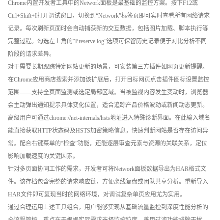
Chrome内置开发者工具中的Network面板是最基础的监控方案。按下F12或
Ctrl+Shift+I打开调试窗口，切换到“Network”标签页即可实时查看所有网络请求
记录。每次刷新页面时会自动捕获新的交互数据，包括图片加载、脚本执行等
完整过程。勾选左上角的“Preserve log”选项可保留历史记录便于对比分析不同
阶段的请求差异。
对于需要长期跟踪特定网站更新的场景，可安装第三方插件如网页更新提醒。
在Chrome应用商店搜索并添加该扩展后，打开目标网页点击插件图标设置监控
范围——支持全页面监测或选定局部区域。当被监视内容发生变动时，浏览器
会主动弹出通知提示具体变化位置，适合追踪产品价格波动或新闻动态更新。
高级用户可通过chrome://net-internals/hsts地址进入特殊诊断界面。在此输入域名
能直接获取HTTP状态码及HSTS加密策略信息，快速判断网站是否存在访问异
常。配合右键菜单的“检查”功能，还能逐层审查元素与资源的关联关系，定位
影响加载速度的关键因素。
针对多页面协同工作的需求，开发者可将Network面板数据导出为HAR格式文
件。该存档包含完整的请求响应链，方便离线复盘或团队共享分析。重新导入
HAR文件即可复现当时的网络环境，对调试复杂单页应用尤为实用。
通过合理运用上述工具组合，用户能够实现从基础流量监控到深度性能分析的
全流程管控。重点在于根据实际需求选择监控粒度，善用过滤功能排除干扰