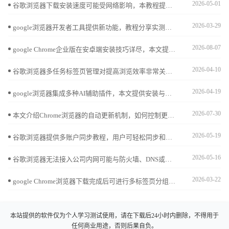
2026-05-01
谷歌浏览器下载安装速度可能受网络影响，本教程提供优化方法和实操技巧，帮助用户提升下载速度并顺利完成安装操作。
2026-03-29
google浏览器开发者工具提供新功能，教程分享实测体验和调试技巧，帮助用户高效分析网页并优化开发操作流程。
2026-08-07
google Chrome企业版在安卓端安装技巧详尽，本文提供完整步骤和优化经验，帮助团队用户快速完成移动端安装并保证浏览器稳定性。
2026-04-10
谷歌浏览器多任务标签页管理对提高浏览效率非常关键，文章提供操作方法、技巧分享及实用案例，帮助用户轻松整理、切换及恢复标签页，提升日常使用体验。
2026-04-19
google浏览器集成多种AI辅助插件，本文提供安装与使用攻略，帮助用户快速上手，提升学习与办公效率，增强浏览器智能化体验。
2026-07-30
本文介绍Chrome浏览器的自动更新机制，如何控制更新设置，确保浏览器始终保持最新版本，并介绍如何手动检查和管理浏览器更新，提升浏览体验和安全性。
2026-05-19
谷歌浏览器提供多账户同步教程，用户可轻松同步和管理多个账户，实现浏览器数据统一管理，提高多设备操作效率。
2026-05-16
谷歌浏览器无法接入公司内网可能与防火墙、DNS或代理设置有关，建议确认网络策略配置并设置相应的访问权限。
2026-03-22
google Chrome浏览器下载完成后可进行多标签页分组管理。教程提供操作技巧，提高标签页整理效率和浏览器操作便捷性。
本站提供的软件仅为个人学习测试使用，请在下载后24小时内删除，不得用于
任何商业用途，否则后果自负。