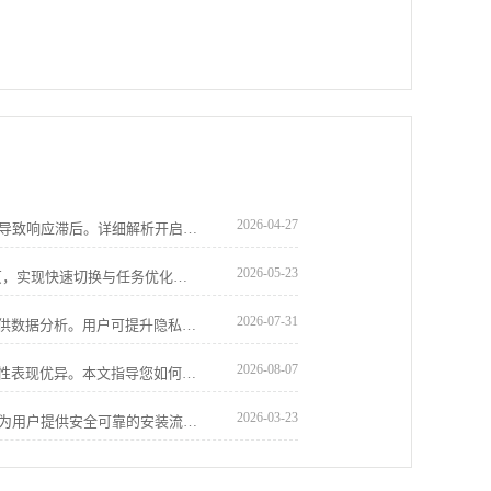
2026-04-27
谷歌浏览器长时间运行累积的冗余缓存常导致响应滞后。详细解析开启自动清理策略后的性能变化，通过实战演示释放存储空间与提升软件冷启动速度的平衡点，为您推荐最科学的管理方案，确保浏览器在长期使用中依然保持响应灵敏，提升交互反馈质感。
2026-05-23
Chrome浏览器下载后可高效管理多标签页，实现快速切换与任务优化。教程提供操作步骤、管理技巧及方法，提高浏览效率。
2026-07-31
google浏览器隐身模式防指纹跟踪实测提供数据分析。用户可提升隐私保护效果，有效防止追踪，实现安全上网体验。
2026-08-07
vivo浏览器对于复杂移动网页的渲染兼容性表现优异。本文指导您如何智能匹配页面加载模式，修复版面适配故障，确保各类网页资源在不同场景下都能完美稳定展示，拒绝排版错乱。
2026-03-23
谷歌浏览器下载及安装安全操作方法详解为用户提供安全可靠的安装流程。涵盖文件验证、权限设置及异常处理，确保浏览器顺利安装使用。