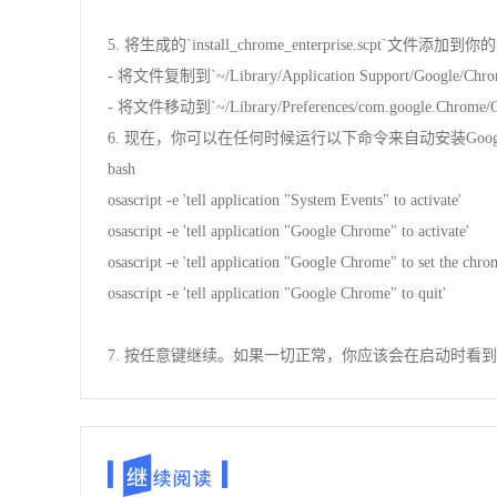
5. 将生成的`install_chrome_enterprise.sc
- 将文件复制到`~/Library/Application Support/Google/Chr
- 将文件移动到`~/Library/Preferences/com.google.Chrom
6. 现在，你可以在任何时候运行以下命令来自动安装Googl
bash
osascript -e 'tell application "System Events" to activate'
osascript -e 'tell application "Google Chrome" to activate'
osascript -e 'tell application "Google Chrome" to set the ch
osascript -e 'tell application "Google Chrome" to quit'
7. 按任意键继续。如果一切正常，你应该会在启动时看到Goo