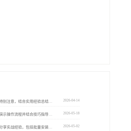
2026-04-14
google浏览器插件兼容性在下载安装时需特别注意，结合实用经验总结，用户能规避冲突并提升安装成功率。
2026-05-18
google浏览器提供下载安装和配置教程，演示操作流程并结合技巧指导，帮助新用户顺利完成安装并熟练使用浏览器。
2026-05-02
google浏览器扩展插件可高效安装。教程分享实战经验，包括批量安装、权限设置和配置技巧，帮助用户快速管理插件，提高浏览器使用效率。