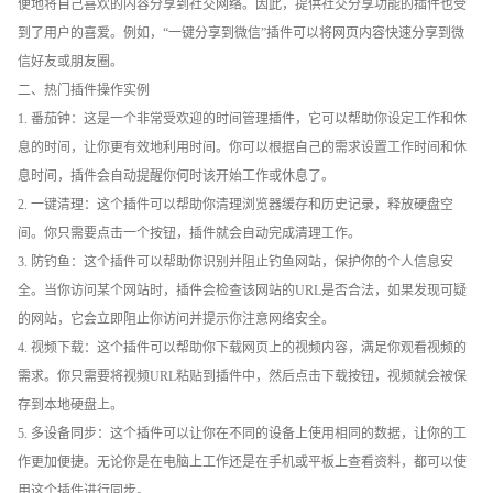
便地将自己喜欢的内容分享到社交网络。因此，提供社交分享功能的插件也受
到了用户的喜爱。例如，“一键分享到微信”插件可以将网页内容快速分享到微
信好友或朋友圈。
二、热门插件操作实例
1. 番茄钟：这是一个非常受欢迎的时间管理插件，它可以帮助你设定工作和休
息的时间，让你更有效地利用时间。你可以根据自己的需求设置工作时间和休
息时间，插件会自动提醒你何时该开始工作或休息了。
2. 一键清理：这个插件可以帮助你清理浏览器缓存和历史记录，释放硬盘空
间。你只需要点击一个按钮，插件就会自动完成清理工作。
3. 防钓鱼：这个插件可以帮助你识别并阻止钓鱼网站，保护你的个人信息安
全。当你访问某个网站时，插件会检查该网站的URL是否合法，如果发现可疑
的网站，它会立即阻止你访问并提示你注意网络安全。
4. 视频下载：这个插件可以帮助你下载网页上的视频内容，满足你观看视频的
需求。你只需要将视频URL粘贴到插件中，然后点击下载按钮，视频就会被保
存到本地硬盘上。
5. 多设备同步：这个插件可以让你在不同的设备上使用相同的数据，让你的工
作更加便捷。无论你是在电脑上工作还是在手机或平板上查看资料，都可以使
用这个插件进行同步。