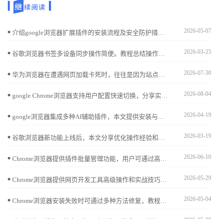
2026-05-07
介绍google浏览器扩展插件的安装流程及安全防护措施，保障浏览器安全和稳定。
2026-03-25
谷歌浏览器书签多设备同步操作简便。教程总结操作方法，帮助用户高效管理收藏夹，实现跨设备同步和快速访问。
2026-07-30
华为浏览器在遭遇网页加载卡死时，往往是因为站点缓存冲突导致内存溢出。本文手把手教您如何通过单站清理功能快速释放占用，重置加载进程，轻松解决网页卡顿无法刷新的棘手问题。
2026-08-04
google Chrome浏览器支持用户配置快速切换，分享实用操作技巧，方便用户在多个账号间高效切换。
2026-04-19
google浏览器集成多种AI辅助插件，本文提供安装与使用攻略，帮助用户快速上手，提升学习与办公效率，增强浏览器智能化体验。
2026-03-19
谷歌浏览器新功能上线后，本文分享优化操作经验和实用技巧，帮助用户快速掌握功能，提高浏览效率和操作便捷性。
2026-06-10
Chrome浏览器提供插件批量管理功能，用户可通过高效安装与卸载方法优化扩展使用，保持浏览器性能流畅稳定。
2026-05-29
Chrome浏览器提供网页开发工具高级操作和实战技巧，教程讲解方法，帮助开发者优化调试流程，提高网页开发效率。
2026-05-04
Chrome浏览器安装失败时可通过多种方法修复，教程详细分析常见错误原因，并给出实用解决方案，帮助用户顺利完成安装。