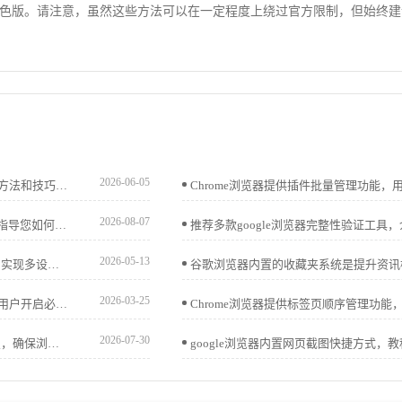
色版。请注意，虽然这些方法可以在一定程度上绕过官方限制，但始终建
2026-06-05
谷歌浏览器多窗口操作功能便于多任务管理。文章分享实操方法和技巧，帮助用户高效使用多个窗口。
2026-08-07
vivo浏览器对于复杂移动网页的渲染兼容性表现优异。本文指导您如何智能匹配页面加载模式，修复版面适配故障，确保各类网页资源在不同场景下都能完美稳定展示，拒绝排版错乱。
2026-05-13
介绍Chrome浏览器下载安装后同步账号和数据的设置方法，实现多设备数据无缝连接，提升使用便捷性。
2026-03-25
讲解谷歌浏览器插件无反应时常见的权限未开启问题，指导用户开启必要权限，确保插件功能正常运行。
2026-07-30
本文介绍Chrome浏览器的自动更新机制，如何控制更新设置，确保浏览器始终保持最新版本，并介绍如何手动检查和管理浏览器更新，提升浏览体验和安全性。