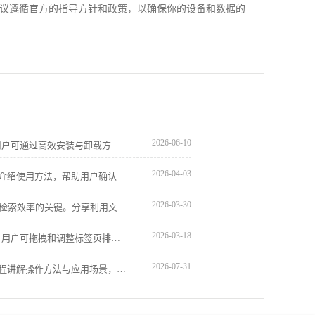
议遵循官方的指导方针和政策，以确保你的设备和数据的
2026-06-10
Chrome浏览器提供插件批量管理功能，用户可通过高效安装与卸载方法优化扩展使用，保持浏览器性能流畅稳定。
2026-04-03
推荐多款google浏览器完整性验证工具，介绍使用方法，帮助用户确认文件安全无误，防止安装出错。
2026-03-30
谷歌浏览器内置的收藏夹系统是提升资讯检索效率的关键。分享利用文件夹逻辑归纳、批量重命名及利用侧边栏清单秒级跳转的进阶心得，教您如何将碎片化的网址转化为结构严密的知识图谱，确保核心资料回溯毫秒级触达，彻底告别网址搜索时的混乱焦虑。
2026-03-18
Chrome浏览器提供标签页顺序管理功能，用户可拖拽和调整标签页排列，实现高效多任务操作。
2026-07-31
google浏览器内置网页截图快捷方式，教程讲解操作方法与应用场景，帮助用户快速保存所需内容，用于学习、分享或资料整理，提升使用效率。